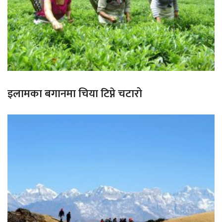
इलामका बगानमा चिया टिप्ने चटारो