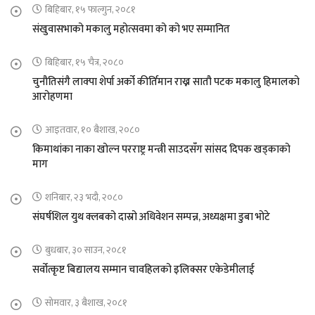
बिहिबार, १५ फाल्गुन, २०८१
संखुवासभाको मकालु महोत्सवमा को को भए सम्मानित
बिहिबार, १५ चैत्र, २०८०
चुनौतिसंगै लाक्पा शेर्पा अर्को कीर्तिमान राख्न सातौ पटक मकालु हिमालको
आरोहणमा
आइतवार, १० बैशाख, २०८०
किमाथांका नाका खोल्न परराष्ट्र मन्त्री साउदसँग सांसद दिपक खड्काको
माग
शनिबार, २३ भदौ, २०८०
संघर्षशिल युथ क्लबको दास्रो अधिवेशन सम्पन्न, अध्यक्षमा डुबा भोटे
बुधबार, ३० साउन, २०८१
सर्वोत्कृष्ट बिद्यालय सम्मान चावहिलको इलिक्सर एकेडेमीलाई
सोमवार, ३ बैशाख, २०८१