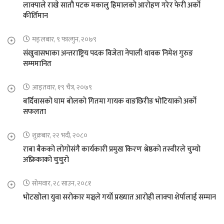
लाक्पाले राखे सातौ पटक मकालु हिमालको आरोहण गरेर फेरी अर्को
कीर्तिमान
मङ्लबार, ९ फाल्गुन, २०७९
संखुवासभाका अन्तराष्ट्रिय पदक विजेता नेपाली धावक निमेश गुरुङ
सम्ममानित
आइतवार, १९ चैत्र, २०७९
बर्दिवासको घाम बोलको गितमा गायक वाङछिरीङ भोटियाको अर्को
सफलता
शुक्रबार, २२ भदौ, २०८०
राबा बैकको लोगोसंगै कार्यकारी प्रमुख किरण श्रेष्ठको तस्वीरले चुम्यो
अफ्रिकाको चुचुरो
सोमवार, २८ साउन, २०८१
भोटखोला युवा सरोकार मञ्चले गर्यो प्रख्यात आरोही लाक्पा शेर्पालाई सम्मान