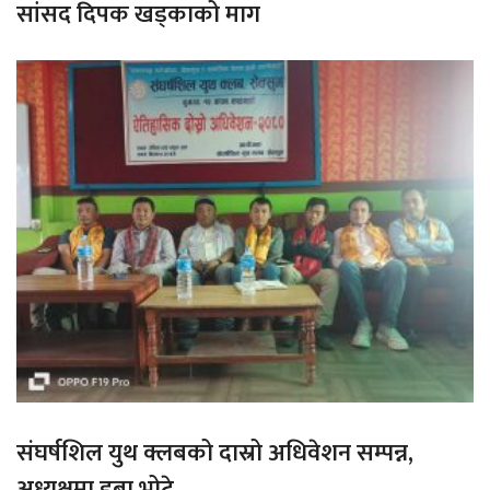
सांसद दिपक खड्काको माग
संघर्षशिल युथ क्लबको दास्रो अधिवेशन सम्पन्न,
अध्यक्षमा डुबा भोटे