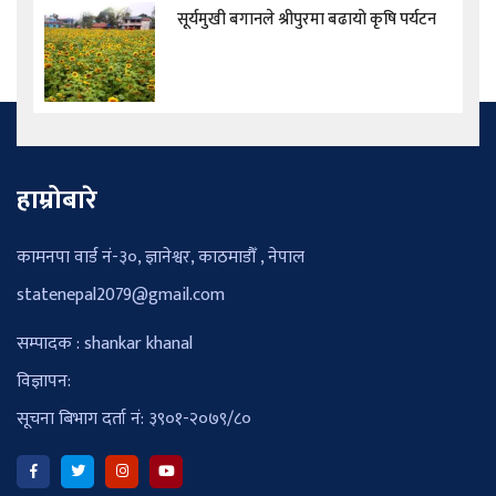
सूर्यमुखी बगानले श्रीपुरमा बढायो कृषि पर्यटन
हाम्रोबारे
कामनपा वार्ड नं-३०, ज्ञानेश्वर, काठमाडौँ , नेपाल
statenepal2079@gmail.com
सम्पादक : shankar khanal
विज्ञापन:
सूचना बिभाग दर्ता नं: ३९०१-२०७९/८०