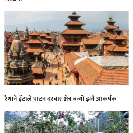
रैथाने इँटाले पाटन दरबार क्षेत्र बन्यो झनै आकर्षक