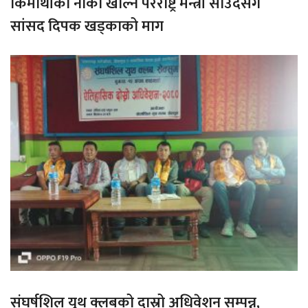
किमाथांका नाका खोल्न परराष्ट्र मन्त्री साउदसँग
सांसद दिपक खड्काको माग
संघर्षशिल युथ क्लबको दास्रो अधिवेशन सम्पन्न,