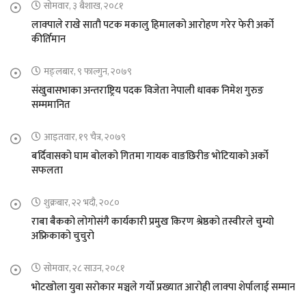
सोमवार, ३ बैशाख, २०८१
लाक्पाले राखे सातौ पटक मकालु हिमालको आरोहण गरेर फेरी अर्को
कीर्तिमान
मङ्लबार, ९ फाल्गुन, २०७९
संखुवासभाका अन्तराष्ट्रिय पदक विजेता नेपाली धावक निमेश गुरुङ
सम्ममानित
आइतवार, १९ चैत्र, २०७९
बर्दिवासको घाम बोलको गितमा गायक वाङछिरीङ भोटियाको अर्को
सफलता
शुक्रबार, २२ भदौ, २०८०
राबा बैकको लोगोसंगै कार्यकारी प्रमुख किरण श्रेष्ठको तस्वीरले चुम्यो
अफ्रिकाको चुचुरो
सोमवार, २८ साउन, २०८१
भोटखोला युवा सरोकार मञ्चले गर्यो प्रख्यात आरोही लाक्पा शेर्पालाई सम्मान