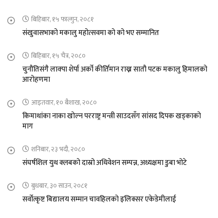
बिहिबार, १५ फाल्गुन, २०८१
संखुवासभाको मकालु महोत्सवमा को को भए सम्मानित
बिहिबार, १५ चैत्र, २०८०
चुनौतिसंगै लाक्पा शेर्पा अर्को कीर्तिमान राख्न सातौ पटक मकालु हिमालको
आरोहणमा
आइतवार, १० बैशाख, २०८०
किमाथांका नाका खोल्न परराष्ट्र मन्त्री साउदसँग सांसद दिपक खड्काको
माग
शनिबार, २३ भदौ, २०८०
संघर्षशिल युथ क्लबको दास्रो अधिवेशन सम्पन्न, अध्यक्षमा डुबा भोटे
बुधबार, ३० साउन, २०८१
सर्वोत्कृष्ट बिद्यालय सम्मान चावहिलको इलिक्सर एकेडेमीलाई