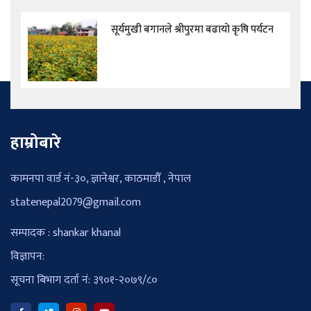
सूर्यमुखी बगानले श्रीपुरमा बढायो कृषि पर्यटन
हाम्रोबारे
कामनपा वार्ड नं-३०, ज्ञानेश्वर, काठमाडौँ , नेपाल
statenepal2079@gmail.com
सम्पादक : shankar khanal
विज्ञापन:
सूचना बिभाग दर्ता नं: ३९०१-२०७९/८०