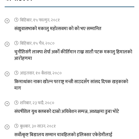
बिहिबार, १५ फाल्गुन, २०८१
संखुवासभाको मकालु महोत्सवमा को को भए सम्मानित
बिहिबार, १५ चैत्र, २०८०
चुनौतिसंगै लाक्पा शेर्पा अर्को कीर्तिमान राख्न सातौ पटक मकालु हिमालको
आरोहणमा
आइतवार, १० बैशाख, २०८०
किमाथांका नाका खोल्न परराष्ट्र मन्त्री साउदसँग सांसद दिपक खड्काको
माग
शनिबार, २३ भदौ, २०८०
संघर्षशिल युथ क्लबको दास्रो अधिवेशन सम्पन्न, अध्यक्षमा डुबा भोटे
बुधबार, ३० साउन, २०८१
सर्वोत्कृष्ट बिद्यालय सम्मान चावहिलको इलिक्सर एकेडेमीलाई