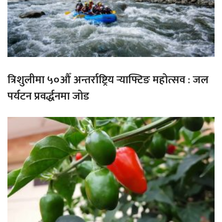
त्रिशुलीमा ५०औँ अन्तर्राष्ट्रिय र्‍याफ्टिङ महोत्सव : जल
पर्यटन प्रवर्द्धनमा जोड