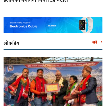
इलामका बगानमा चिया टिप्ने चटारो
लोकप्रिय
सबै