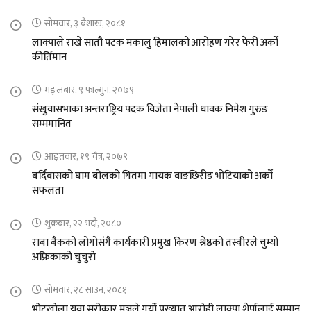
सोमवार, ३ बैशाख, २०८१
लाक्पाले राखे सातौ पटक मकालु हिमालको आरोहण गरेर फेरी अर्को
कीर्तिमान
मङ्लबार, ९ फाल्गुन, २०७९
संखुवासभाका अन्तराष्ट्रिय पदक विजेता नेपाली धावक निमेश गुरुङ
सम्ममानित
आइतवार, १९ चैत्र, २०७९
बर्दिवासको घाम बोलको गितमा गायक वाङछिरीङ भोटियाको अर्को
सफलता
शुक्रबार, २२ भदौ, २०८०
राबा बैकको लोगोसंगै कार्यकारी प्रमुख किरण श्रेष्ठको तस्वीरले चुम्यो
अफ्रिकाको चुचुरो
सोमवार, २८ साउन, २०८१
भोटखोला युवा सरोकार मञ्चले गर्यो प्रख्यात आरोही लाक्पा शेर्पालाई सम्मान