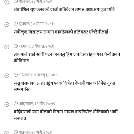
शनिबार, २३ भदौ, २०८०
संघर्षशिल युथ क्लबको दास्रो अधिवेशन सम्पन्न, अध्यक्षमा डुबा भोटे
बुधबार, ३० साउन, २०८१
सर्वोत्कृष्ट बिद्यालय सम्मान चावहिलको इलिक्सर एकेडेमीलाई
सोमवार, ३ बैशाख, २०८१
लाक्पाले राखे सातौ पटक मकालु हिमालको आरोहण गरेर फेरी अर्को
कीर्तिमान
मङ्लबार, ९ फाल्गुन, २०७९
संखुवासभाका अन्तराष्ट्रिय पदक विजेता नेपाली धावक निमेश गुरुङ
सम्ममानित
आइतवार, १९ चैत्र, २०७९
बर्दिवासको घाम बोलको गितमा गायक वाङछिरीङ भोटियाको अर्को
सफलता
शुक्रबार, २२ भदौ, २०८०