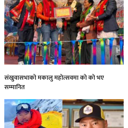
संखुवासभाको मकालु महोत्सवमा को को भए
सम्मानित