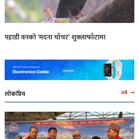
पहाडी वनको ‘मदना चाँचर’ शुक्लाफाँटामा
लोकप्रिय
सबै