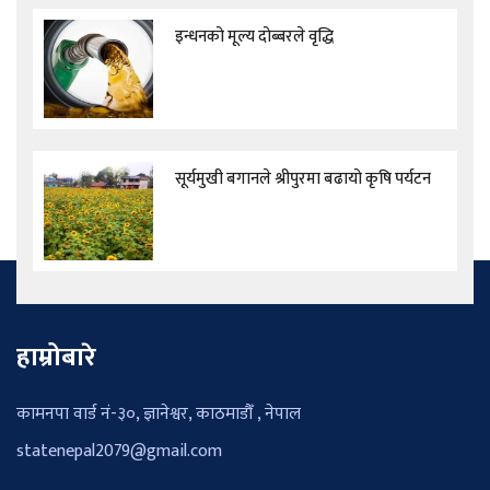
इन्धनको मूल्य दोब्बरले वृद्धि
सूर्यमुखी बगानले श्रीपुरमा बढायो कृषि पर्यटन
हाम्रोबारे
कामनपा वार्ड नं-३०, ज्ञानेश्वर, काठमाडौँ , नेपाल
statenepal2079@gmail.com