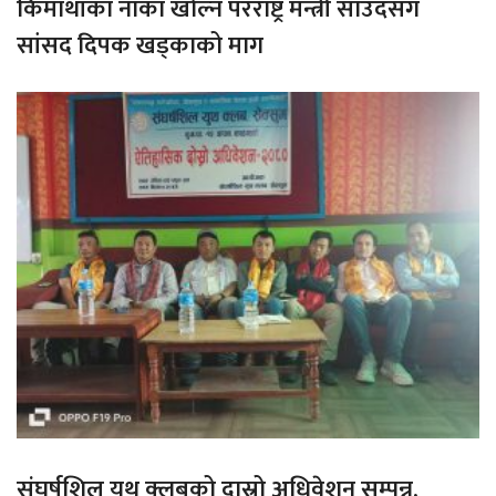
किमाथांका नाका खोल्न परराष्ट्र मन्त्री साउदसँग
सांसद दिपक खड्काको माग
संघर्षशिल युथ क्लबको दास्रो अधिवेशन सम्पन्न,