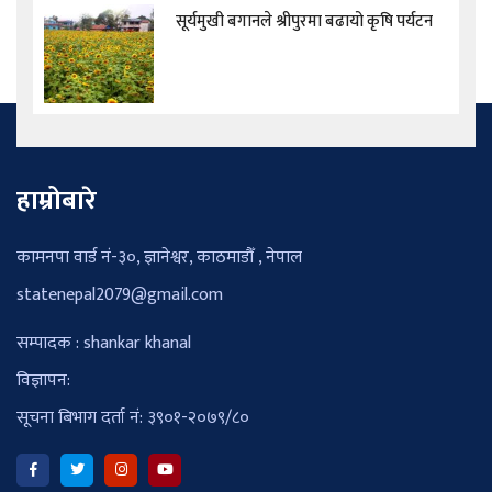
सूर्यमुखी बगानले श्रीपुरमा बढायो कृषि पर्यटन
हाम्रोबारे
कामनपा वार्ड नं-३०, ज्ञानेश्वर, काठमाडौँ , नेपाल
statenepal2079@gmail.com
सम्पादक : shankar khanal
विज्ञापन:
सूचना बिभाग दर्ता नं: ३९०१-२०७९/८०