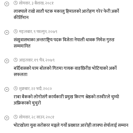
सोमवार, ३ बैशाख, २०८१
लाक्पाले राखे सातौ पटक मकालु हिमालको आरोहण गरेर फेरी अर्को
कीर्तिमान
मङ्लबार, ९ फाल्गुन, २०७९
संखुवासभाका अन्तराष्ट्रिय पदक विजेता नेपाली धावक निमेश गुरुङ
सम्ममानित
आइतवार, १९ चैत्र, २०७९
बर्दिवासको घाम बोलको गितमा गायक वाङछिरीङ भोटियाको अर्को
सफलता
शुक्रबार, २२ भदौ, २०८०
राबा बैकको लोगोसंगै कार्यकारी प्रमुख किरण श्रेष्ठको तस्वीरले चुम्यो
अफ्रिकाको चुचुरो
सोमवार, २८ साउन, २०८१
भोटखोला युवा सरोकार मञ्चले गर्यो प्रख्यात आरोही लाक्पा शेर्पालाई सम्मान