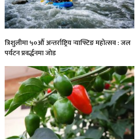
त्रिशुलीमा ५०औँ अन्तर्राष्ट्रिय र्‍याफ्टिङ महोत्सव : जल
पर्यटन प्रवर्द्धनमा जोड