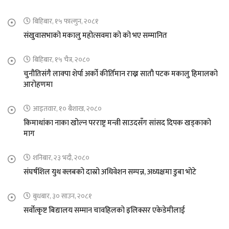
बिहिबार, १५ फाल्गुन, २०८१
संखुवासभाको मकालु महोत्सवमा को को भए सम्मानित
बिहिबार, १५ चैत्र, २०८०
चुनौतिसंगै लाक्पा शेर्पा अर्को कीर्तिमान राख्न सातौ पटक मकालु हिमालको
आरोहणमा
आइतवार, १० बैशाख, २०८०
किमाथांका नाका खोल्न परराष्ट्र मन्त्री साउदसँग सांसद दिपक खड्काको
माग
शनिबार, २३ भदौ, २०८०
संघर्षशिल युथ क्लबको दास्रो अधिवेशन सम्पन्न, अध्यक्षमा डुबा भोटे
बुधबार, ३० साउन, २०८१
सर्वोत्कृष्ट बिद्यालय सम्मान चावहिलको इलिक्सर एकेडेमीलाई