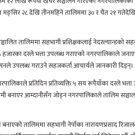
 १२ लाख रूपैयाँ खर्चेर सञ्चालन गरिएको नगरपालिकाका 
 मङ्सिर २८ देखि तीनमहिने तालिममा ३० र चैत २१ गतेदे
रमा सञ्चालित तालिममा सहभागी प्रशिक्षकलाई नेदरल्यान्डको स
७५ हजारका दरले भत्ता उपलब्ध गराएको नगरपालिकाले जना
सनले उपलब्ध गराउने सहजकर्ता आचार्यले जानकारी दिइन्।
काले प्रतिदिन प्रतिव्यक्ति ५ सय रूपैयाँका दरले भत्ता
मी बनाएर आम्दानीसँग जोड्न नगरपालिकाले तालिम सञ्चा
ना बनाएको तालिममा सहभागी नेर्पाका नारायणप्रसाद रिजाल