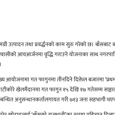
 उत्पादन तथा प्रवर्द्धनको काम सुरु गरेको छ। बाँसबाट बन्न
र नगरवासीको आयआर्जनमा वृद्धि गराउने योजनाका साथ नगरपा
।
 मुख्य आयोजनामा गत फागुनमा तीनदिने दिक्तेल बजारमा ‘प्रथम रा
ाटीकोरे खेलमैदानमा गत फागुन १५ देखि १७ गतेसम्म सञ्च
ँग सम्बन्धित अनुसन्धानकर्तालगायत गरी ७१३ जना सहभागी भ
ा गरेर खोटाङलाई ‘बाँसको राजधानी’का रुपमा पहिचान दिलाउ