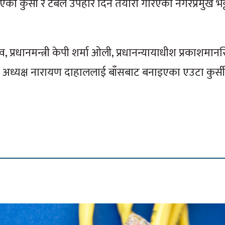
इएका कुर्सी र टेबल उपहार दिने तयारी गरिएको नगरप्रमुख भट्
ादव, प्रधानमन्त्री केपी शर्मा ओली, प्रधानन्यायाधीश प्रकाशमान
का अध्यक्ष नारायण दाहाललाई बाँसबाट बनाइएका एउटा कुर्सी