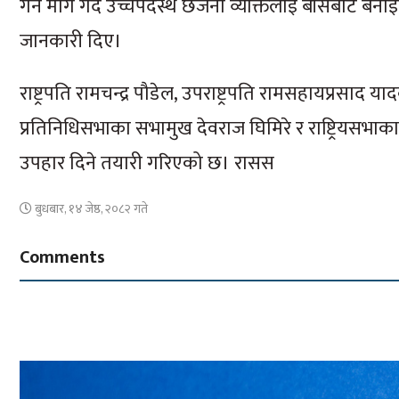
गर्न माग गर्दै उच्चपदस्थ छजना व्यक्तिलाई बाँसबाट बना
जानकारी दिए।
राष्ट्रपति रामचन्द्र पौडेल, उपराष्ट्रपति रामसहायप्रसाद य
प्रतिनिधिसभाका सभामुख देवराज घिमिरे र राष्ट्रियसभा
उपहार दिने तयारी गरिएको छ। रासस
बुधबार, १४ जेष्ठ, २०८२ गते
Comments