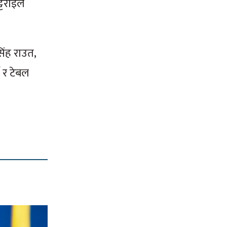
टराईले
सिंह राउत,
 र टेबल