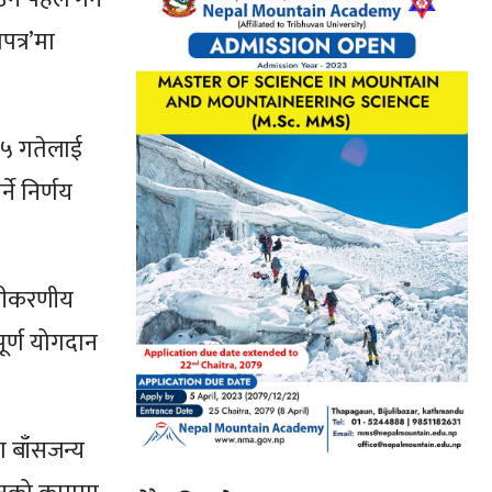
पत्र’मा
 १५ गतेलाई
ने निर्णय
 नवीकरणीय
पूर्ण योगदान
ा बाँसजन्य