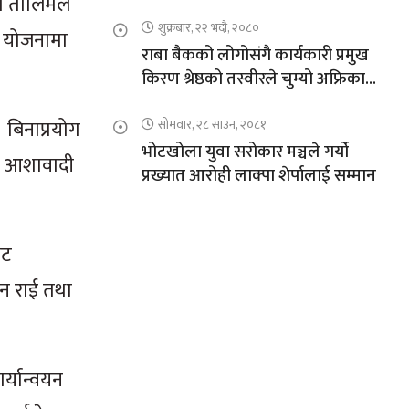
यो तालिमले
शुक्रबार, २२ भदौ, २०८०
े योजनामा
राबा बैकको लोगोसंगै कार्यकारी प्रमुख
किरण श्रेष्ठको तस्वीरले चुम्यो अफ्रिकाको
चुचुरो
 बिनाप्रयोग
सोमवार, २८ साउन, २०८१
भोटखोला युवा सरोकार मञ्चले गर्यो
मा आशावादी
प्रख्यात आरोही लाक्पा शेर्पालाई सम्मान
ोट
शन राई तथा
र्यान्वयन