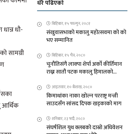
्धनको काममा
धेरै पढिएको
बिहिबार, १५ फाल्गुन, २०८१
धान्न धौ-
संखुवासभाको मकालु महोत्सवमा को को
भए सम्मानित
को सामग्री
बिहिबार, १५ चैत्र, २०८०
रण
चुनौतिसंगै लाक्पा शेर्पा अर्को कीर्तिमान
राख्न सातौ पटक मकालु हिमालको
आरोहणमा
आइतवार, १० बैशाख, २०८०
ाँसका
किमाथांका नाका खोल्न परराष्ट्र मन्त्री
साउदसँग सांसद दिपक खड्काको माग
ु आर्थिक
शनिबार, २३ भदौ, २०८०
संघर्षशिल युथ क्लबको दास्रो अधिवेशन