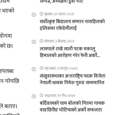
उद्यम
सम्पन्न, अध्यक्षमा डुबा भोटे
खि भएको
बुधबार, ३० साउन, २०८१
सर्वोत्कृष्ट बिद्यालय सम्मान चावहिलको
इलिक्सर एकेडेमीलाई
हयोगमा
सोमवार, ३ बैशाख, २०८१
एको छ।
लाक्पाले राखे सातौ पटक मकालु
हिमालको आरोहण गरेर फेरी अर्को
कीर्तिमान
मङ्लबार, ९ फाल्गुन, २०७९
 उपलब्ध
संखुवासभाका अन्तराष्ट्रिय पदक विजेता
लन गरेपछि
नेपाली धावक निमेश गुरुङ सम्ममानित
आइतवार, १९ चैत्र, २०७९
बर्दिवासको घाम बोलको गितमा गायक
ले बताए।
वाङछिरीङ भोटियाको अर्को सफलता