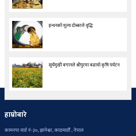
इन्धनको मूल्य दोब्बरले वृद्धि
सूर्यमुखी बगानले श्रीपुरमा बढायो कृषि पर्यटन
हाम्रोबारे
कामनपा वार्ड नं-३०, ज्ञानेश्वर, काठमाडौँ , नेपाल