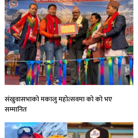
संखुवासभाको मकालु महोत्सवमा को को भए
सम्मानित