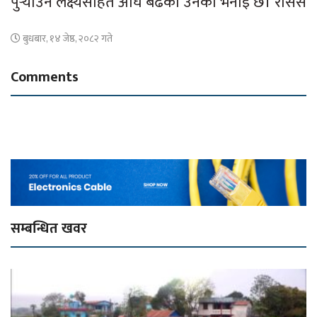
पुर्‍याउने लक्ष्यसहित अघि बढेको उनको भनाइ छ। रासस
बुधबार, १४ जेष्ठ, २०८२ गते
Comments
सम्बन्धित खवर