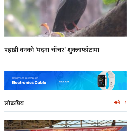
पहाडी वनको ‘मदना चाँचर’ शुक्लाफाँटामा
लोकप्रिय
सबै