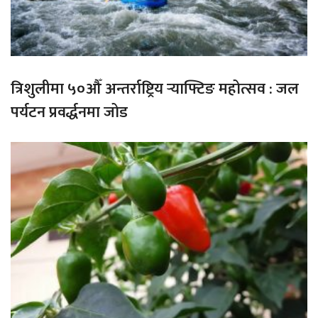
त्रिशुलीमा ५०औँ अन्तर्राष्ट्रिय र्‍याफ्टिङ महोत्सव : जल
पर्यटन प्रवर्द्धनमा जोड