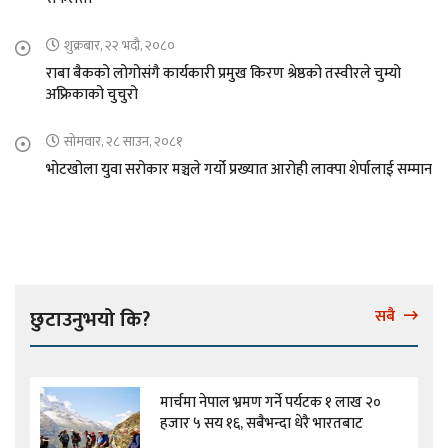
शुक्रबार, २२ भदौ, २०८०
राबा बैकको लोगोसंगै कार्यकारी प्रमुख किरण श्रेष्ठको तस्वीरले चुम्यो
अफ्रिकाको चुचुरो
सोमवार, २८ साउन, २०८१
भोटखोला युवा सरोकार मञ्चले गर्यो प्रख्यात आरोही लाक्पा शेर्पालाई सम्मान
छुटाउनुभयो कि?
सबै
मार्चमा नेपाल भ्रमण गर्ने पर्यटक १ लाख २०
हजार ५ सय १६, सबैभन्दा धेरै भारतबाट