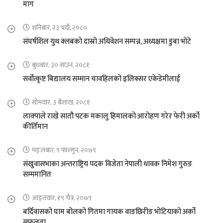
माग
शनिबार, २३ भदौ, २०८०
संघर्षशिल युथ क्लबको दास्रो अधिवेशन सम्पन्न, अध्यक्षमा डुबा भोटे
बुधबार, ३० साउन, २०८१
सर्वोत्कृष्ट बिद्यालय सम्मान चावहिलको इलिक्सर एकेडेमीलाई
सोमवार, ३ बैशाख, २०८१
लाक्पाले राखे सातौ पटक मकालु हिमालको आरोहण गरेर फेरी अर्को
कीर्तिमान
मङ्लबार, ९ फाल्गुन, २०७९
संखुवासभाका अन्तराष्ट्रिय पदक विजेता नेपाली धावक निमेश गुरुङ
सम्ममानित
आइतवार, १९ चैत्र, २०७९
बर्दिवासको घाम बोलको गितमा गायक वाङछिरीङ भोटियाको अर्को
सफलता