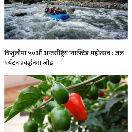
त्रिशुलीमा ५०औँ अन्तर्राष्ट्रिय र्‍याफ्टिङ महोत्सव : जल
पर्यटन प्रवर्द्धनमा जोड