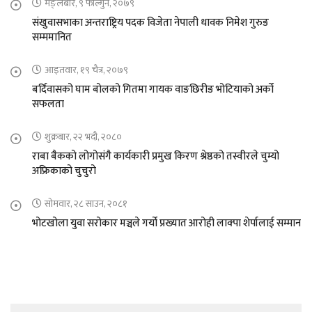
मङ्लबार, ९ फाल्गुन, २०७९
संखुवासभाका अन्तराष्ट्रिय पदक विजेता नेपाली धावक निमेश गुरुङ
सम्ममानित
आइतवार, १९ चैत्र, २०७९
बर्दिवासको घाम बोलको गितमा गायक वाङछिरीङ भोटियाको अर्को
सफलता
शुक्रबार, २२ भदौ, २०८०
राबा बैकको लोगोसंगै कार्यकारी प्रमुख किरण श्रेष्ठको तस्वीरले चुम्यो
अफ्रिकाको चुचुरो
सोमवार, २८ साउन, २०८१
भोटखोला युवा सरोकार मञ्चले गर्यो प्रख्यात आरोही लाक्पा शेर्पालाई सम्मान