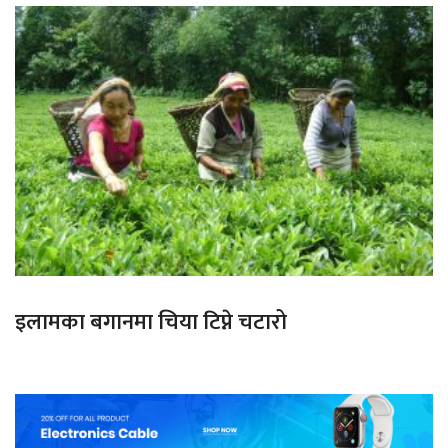
इलामका बगानमा चिया टिप्ने चटारो