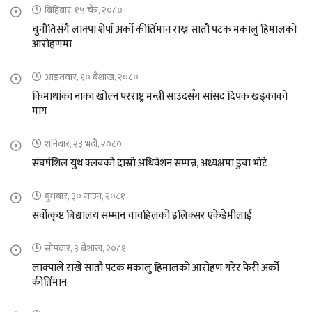
बिहिबार, १५ चैत्र, २०८०
चुनौतिसंगै लाक्पा शेर्पा अर्को कीर्तिमान राख्न सातौ पटक मकालु हिमालको
आरोहणमा
आइतवार, १० बैशाख, २०८०
किमाथांका नाका खोल्न परराष्ट्र मन्त्री साउदसँग सांसद दिपक खड्काको
माग
शनिबार, २३ भदौ, २०८०
संघर्षशिल युथ क्लबको दास्रो अधिवेशन सम्पन्न, अध्यक्षमा डुबा भोटे
बुधबार, ३० साउन, २०८१
सर्वोत्कृष्ट बिद्यालय सम्मान चावहिलको इलिक्सर एकेडेमीलाई
सोमवार, ३ बैशाख, २०८१
लाक्पाले राखे सातौ पटक मकालु हिमालको आरोहण गरेर फेरी अर्को
कीर्तिमान