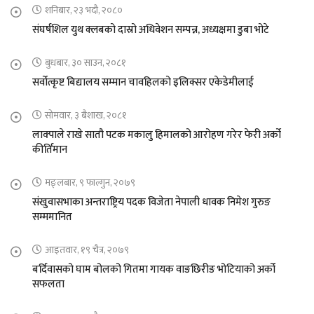
शनिबार, २३ भदौ, २०८०
संघर्षशिल युथ क्लबको दास्रो अधिवेशन सम्पन्न, अध्यक्षमा डुबा भोटे
बुधबार, ३० साउन, २०८१
सर्वोत्कृष्ट बिद्यालय सम्मान चावहिलको इलिक्सर एकेडेमीलाई
सोमवार, ३ बैशाख, २०८१
लाक्पाले राखे सातौ पटक मकालु हिमालको आरोहण गरेर फेरी अर्को
कीर्तिमान
मङ्लबार, ९ फाल्गुन, २०७९
संखुवासभाका अन्तराष्ट्रिय पदक विजेता नेपाली धावक निमेश गुरुङ
सम्ममानित
आइतवार, १९ चैत्र, २०७९
बर्दिवासको घाम बोलको गितमा गायक वाङछिरीङ भोटियाको अर्को
सफलता