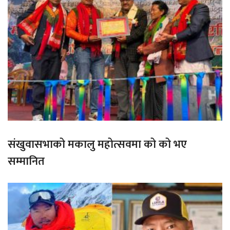
संखुवासभाको मकालु महोत्सवमा को को भए
सम्मानित