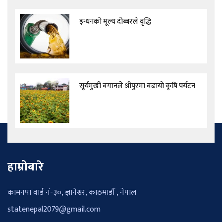
इन्धनको मूल्य दोब्बरले वृद्धि
सूर्यमुखी बगानले श्रीपुरमा बढायो कृषि पर्यटन
हाम्रोबारे
कामनपा वार्ड नं-३०, ज्ञानेश्वर, काठमाडौँ , नेपाल
statenepal2079@gmail.com