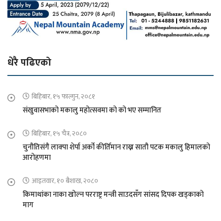
धेरै पढिएको
बिहिबार, १५ फाल्गुन, २०८१
संखुवासभाको मकालु महोत्सवमा को को भए सम्मानित
बिहिबार, १५ चैत्र, २०८०
चुनौतिसंगै लाक्पा शेर्पा अर्को कीर्तिमान राख्न सातौ पटक मकालु हिमालको
आरोहणमा
आइतवार, १० बैशाख, २०८०
किमाथांका नाका खोल्न परराष्ट्र मन्त्री साउदसँग सांसद दिपक खड्काको
माग