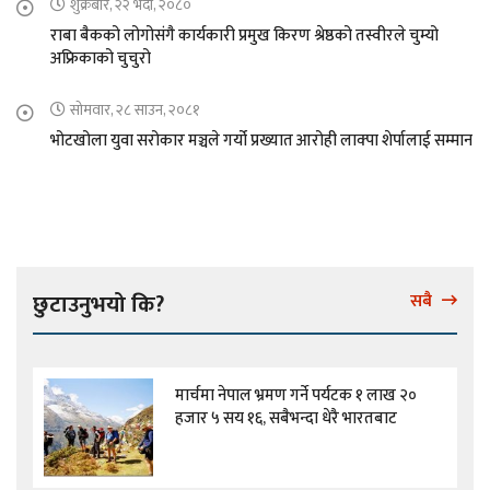
शुक्रबार, २२ भदौ, २०८०
राबा बैकको लोगोसंगै कार्यकारी प्रमुख किरण श्रेष्ठको तस्वीरले चुम्यो
अफ्रिकाको चुचुरो
सोमवार, २८ साउन, २०८१
भोटखोला युवा सरोकार मञ्चले गर्यो प्रख्यात आरोही लाक्पा शेर्पालाई सम्मान
छुटाउनुभयो कि?
सबै
मार्चमा नेपाल भ्रमण गर्ने पर्यटक १ लाख २०
हजार ५ सय १६, सबैभन्दा धेरै भारतबाट