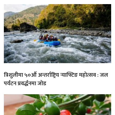
त्रिशुलीमा ५०औँ अन्तर्राष्ट्रिय र्‍याफ्टिङ महोत्सव : जल
पर्यटन प्रवर्द्धनमा जोड