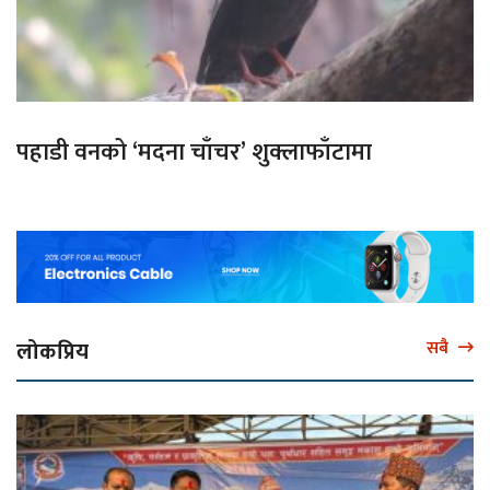
पहाडी वनको ‘मदना चाँचर’ शुक्लाफाँटामा
लोकप्रिय
सबै