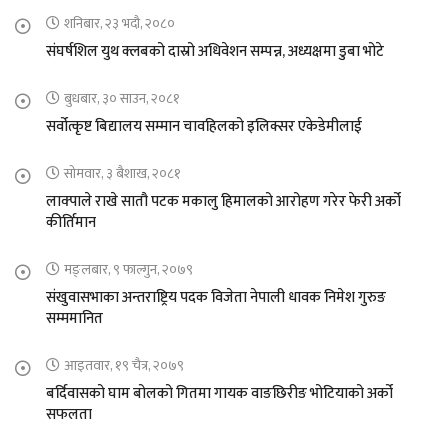
शनिबार, २३ भदौ, २०८०
संघर्षशिल युथ क्लबको दास्रो अधिवेशन सम्पन्न, अध्यक्षमा डुबा भोटे
बुधबार, ३० साउन, २०८१
सर्वोत्कृष्ट बिद्यालय सम्मान चावहिलको इलिक्सर एकेडेमीलाई
सोमवार, ३ बैशाख, २०८१
लाक्पाले राखे सातौ पटक मकालु हिमालको आरोहण गरेर फेरी अर्को
कीर्तिमान
मङ्लबार, ९ फाल्गुन, २०७९
संखुवासभाका अन्तराष्ट्रिय पदक विजेता नेपाली धावक निमेश गुरुङ
सम्ममानित
आइतवार, १९ चैत्र, २०७९
बर्दिवासको घाम बोलको गितमा गायक वाङछिरीङ भोटियाको अर्को
सफलता