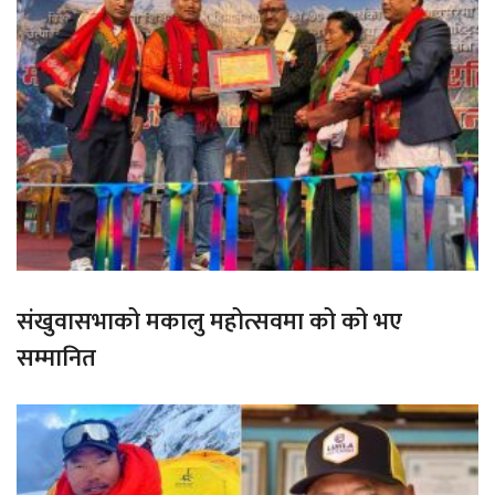
संखुवासभाको मकालु महोत्सवमा को को भए
सम्मानित