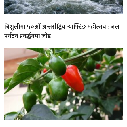
त्रिशुलीमा ५०औँ अन्तर्राष्ट्रिय र्‍याफ्टिङ महोत्सव : जल
पर्यटन प्रवर्द्धनमा जोड