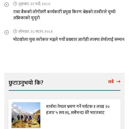
शुक्रबार, २२ भदौ, २०८०
राबा बैकको लोगोसंगै कार्यकारी प्रमुख किरण श्रेष्ठको तस्वीरले चुम्यो
अफ्रिकाको चुचुरो
सोमवार, २८ साउन, २०८१
भोटखोला युवा सरोकार मञ्चले गर्यो प्रख्यात आरोही लाक्पा शेर्पालाई सम्मान
छुटाउनुभयो कि?
सबै
मार्चमा नेपाल भ्रमण गर्ने पर्यटक १ लाख २०
हजार ५ सय १६, सबैभन्दा धेरै भारतबाट