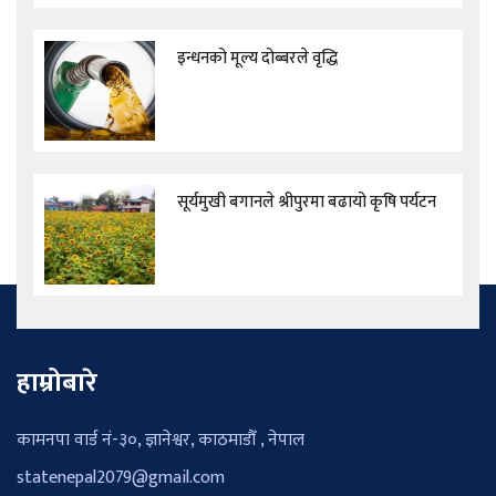
इन्धनको मूल्य दोब्बरले वृद्धि
सूर्यमुखी बगानले श्रीपुरमा बढायो कृषि पर्यटन
हाम्रोबारे
कामनपा वार्ड नं-३०, ज्ञानेश्वर, काठमाडौँ , नेपाल
statenepal2079@gmail.com