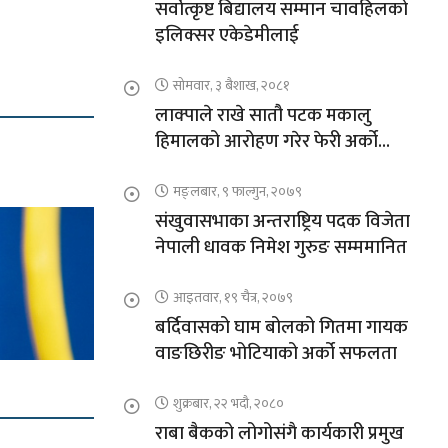
सर्वोत्कृष्ट बिद्यालय सम्मान चावहिलको
इलिक्सर एकेडेमीलाई
सोमवार, ३ बैशाख, २०८१
लाक्पाले राखे सातौ पटक मकालु
हिमालको आरोहण गरेर फेरी अर्को
कीर्तिमान
मङ्लबार, ९ फाल्गुन, २०७९
संखुवासभाका अन्तराष्ट्रिय पदक विजेता
नेपाली धावक निमेश गुरुङ सम्ममानित
आइतवार, १९ चैत्र, २०७९
बर्दिवासको घाम बोलको गितमा गायक
वाङछिरीङ भोटियाको अर्को सफलता
शुक्रबार, २२ भदौ, २०८०
राबा बैकको लोगोसंगै कार्यकारी प्रमुख