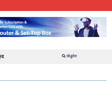
ुद
खोज्नुहोस