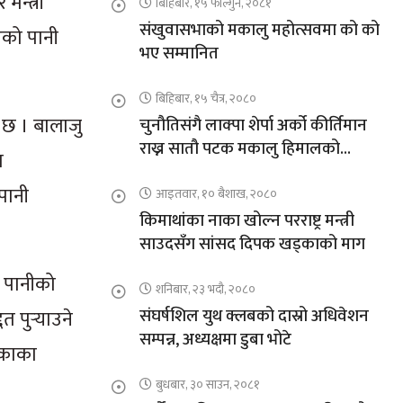
न्त्री
बिहिबार, १५ फाल्गुन, २०८१
संखुवासभाको मकालु महोत्सवमा को को
एको पानी
भए सम्मानित
बिहिबार, १५ चैत्र, २०८०
 छ । बालाजु
चुनौतिसंगै लाक्पा शेर्पा अर्को कीर्तिमान
राख्न सातौ पटक मकालु हिमालको
ा
आरोहणमा
पानी
आइतवार, १० बैशाख, २०८०
किमाथांका नाका खोल्न परराष्ट्र मन्त्री
साउदसँग सांसद दिपक खड्काको माग
ा पानीको
शनिबार, २३ भदौ, २०८०
संघर्षशिल युथ क्लबको दास्रो अधिवेशन
 पुर्‍याउने
सम्पन्न, अध्यक्षमा डुबा भोटे
िकाका
बुधबार, ३० साउन, २०८१