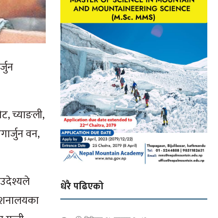
्जुन
ट, च्याङली,
ार्जुन वन,
उदेश्यले
धेरै पढिएको
्देशनालयका