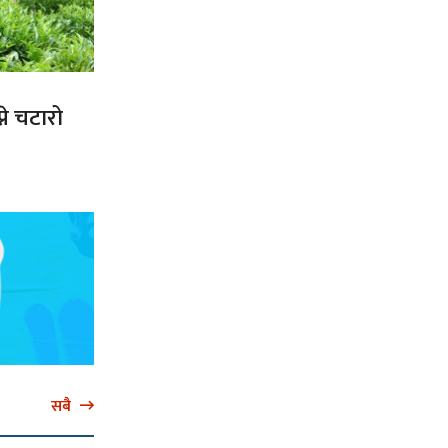
ने चटारो
सबै