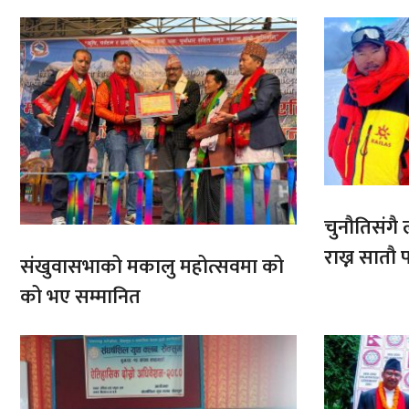
चुनौतिसंगै ल
राख्न सात
संखुवासभाको मकालु महोत्सवमा को
आरोहणमा
को भए सम्मानित