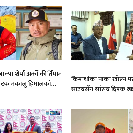
ाक्पा शेर्पा अर्को कीर्तिमान
किमाथांका नाका खोल्न परराष्
ौ पटक मकालु हिमालको
साउदसँग सांसद दिपक ख
माग