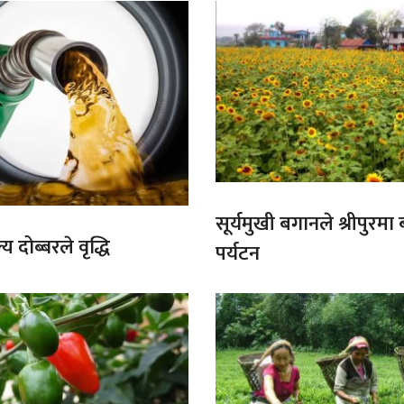
सूर्यमुखी बगानले श्रीपुरमा
य दोब्बरले वृद्धि
पर्यटन