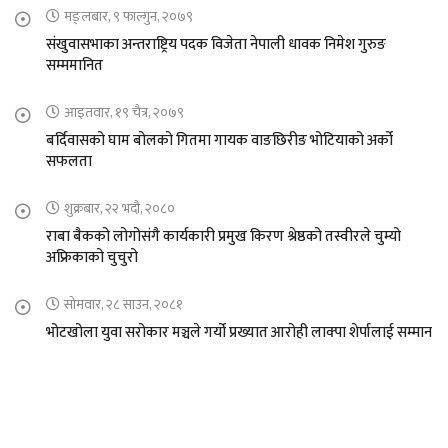
मङ्लबार, ९ फाल्गुन, २०७९
संखुवासभाका अन्तराष्ट्रिय पदक विजेता नेपाली धावक निमेश गुरुङ
सम्ममानित
आइतवार, १९ चैत्र, २०७९
बर्दिवासको घाम बोलको गितमा गायक वाङछिरीङ भोटियाको अर्को
सफलता
शुक्रबार, २२ भदौ, २०८०
राबा बैकको लोगोसंगै कार्यकारी प्रमुख किरण श्रेष्ठको तस्वीरले चुम्यो
अफ्रिकाको चुचुरो
सोमवार, २८ साउन, २०८१
भोटखोला युवा सरोकार मञ्चले गर्यो प्रख्यात आरोही लाक्पा शेर्पालाई सम्मान