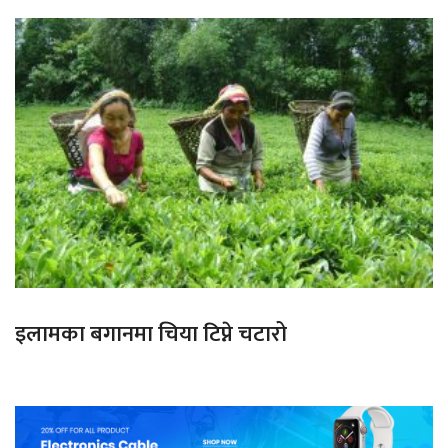
इलामका बगानमा चिया टिप्ने चटारो