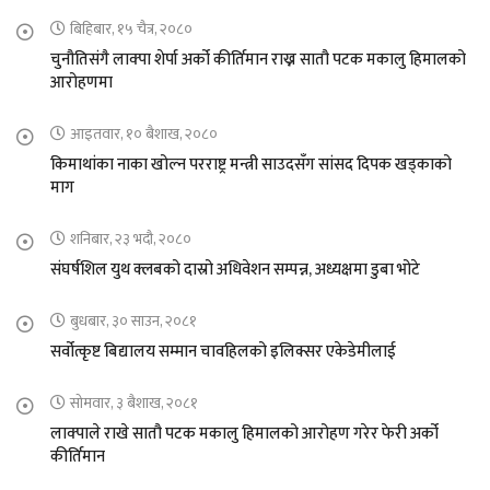
बिहिबार, १५ चैत्र, २०८०
चुनौतिसंगै लाक्पा शेर्पा अर्को कीर्तिमान राख्न सातौ पटक मकालु हिमालको
आरोहणमा
आइतवार, १० बैशाख, २०८०
किमाथांका नाका खोल्न परराष्ट्र मन्त्री साउदसँग सांसद दिपक खड्काको
माग
शनिबार, २३ भदौ, २०८०
संघर्षशिल युथ क्लबको दास्रो अधिवेशन सम्पन्न, अध्यक्षमा डुबा भोटे
बुधबार, ३० साउन, २०८१
सर्वोत्कृष्ट बिद्यालय सम्मान चावहिलको इलिक्सर एकेडेमीलाई
सोमवार, ३ बैशाख, २०८१
लाक्पाले राखे सातौ पटक मकालु हिमालको आरोहण गरेर फेरी अर्को
कीर्तिमान