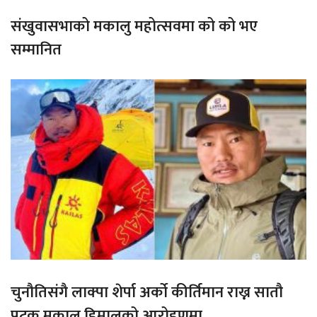
संखुवासभाको मकालु महोत्सवमा को को भए
सम्मानित
चुनौतिसंगै लाक्पा शेर्पा अर्को कीर्तिमान राख्न सातौ
पटक मकालु हिमालको आरोहणमा