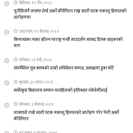
बिहिबार, १५ चैत्र, २०८०
चुनौतिसंगै लाक्पा शेर्पा अर्को कीर्तिमान राख्न सातौ पटक मकालु हिमालको
आरोहणमा
आइतवार, १० बैशाख, २०८०
किमाथांका नाका खोल्न परराष्ट्र मन्त्री साउदसँग सांसद दिपक खड्काको
माग
शनिबार, २३ भदौ, २०८०
संघर्षशिल युथ क्लबको दास्रो अधिवेशन सम्पन्न, अध्यक्षमा डुबा भोटे
बुधबार, ३० साउन, २०८१
सर्वोत्कृष्ट बिद्यालय सम्मान चावहिलको इलिक्सर एकेडेमीलाई
सोमवार, ३ बैशाख, २०८१
लाक्पाले राखे सातौ पटक मकालु हिमालको आरोहण गरेर फेरी अर्को
कीर्तिमान
मङ्लबार, ९ फाल्गुन, २०७९