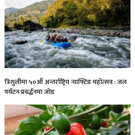
त्रिशुलीमा ५०औँ अन्तर्राष्ट्रिय र्‍याफ्टिङ महोत्सव : जल
पर्यटन प्रवर्द्धनमा जोड