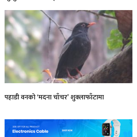
पहाडी वनको ‘मदना चाँचर’ शुक्लाफाँटामा