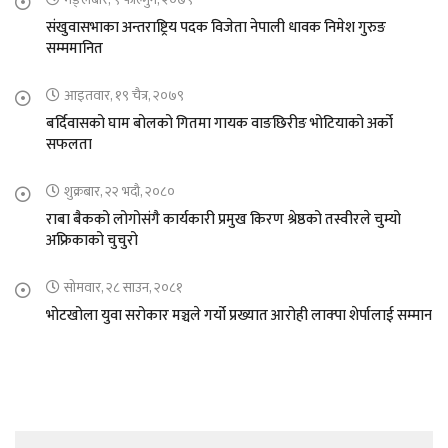
संखुवासभाका अन्तराष्ट्रिय पदक विजेता नेपाली धावक निमेश गुरुङ
सम्ममानित
आइतवार, १९ चैत्र, २०७९
बर्दिवासको घाम बोलको गितमा गायक वाङछिरीङ भोटियाको अर्को
सफलता
शुक्रबार, २२ भदौ, २०८०
राबा बैकको लोगोसंगै कार्यकारी प्रमुख किरण श्रेष्ठको तस्वीरले चुम्यो
अफ्रिकाको चुचुरो
सोमवार, २८ साउन, २०८१
भोटखोला युवा सरोकार मञ्चले गर्यो प्रख्यात आरोही लाक्पा शेर्पालाई सम्मान