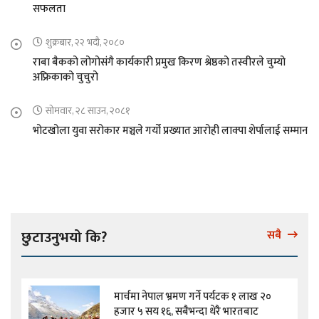
सफलता
शुक्रबार, २२ भदौ, २०८०
राबा बैकको लोगोसंगै कार्यकारी प्रमुख किरण श्रेष्ठको तस्वीरले चुम्यो
अफ्रिकाको चुचुरो
सोमवार, २८ साउन, २०८१
भोटखोला युवा सरोकार मञ्चले गर्यो प्रख्यात आरोही लाक्पा शेर्पालाई सम्मान
छुटाउनुभयो कि?
सबै
मार्चमा नेपाल भ्रमण गर्ने पर्यटक १ लाख २०
हजार ५ सय १६, सबैभन्दा धेरै भारतबाट