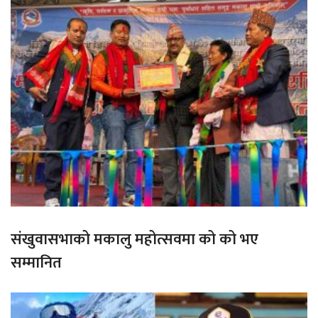
संखुवासभाको मकालु महोत्सवमा को को भए
सम्मानित