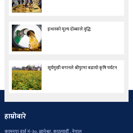
इन्धनको मूल्य दोब्बरले वृद्धि
सूर्यमुखी बगानले श्रीपुरमा बढायो कृषि पर्यटन
हाम्रोबारे
कामनपा वार्ड नं-३०, ज्ञानेश्वर, काठमाडौँ , नेपाल