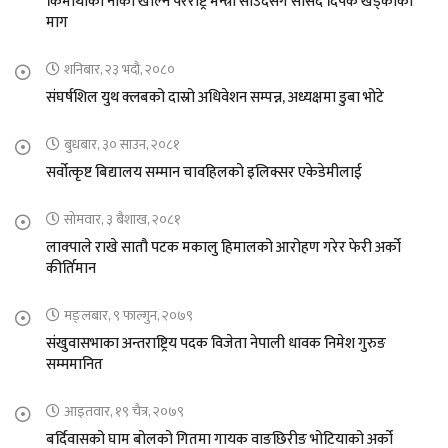
किमाथांका नाका खोल्न परराष्ट्र मन्त्री साउदसँग सांसद दिपक खड्काको
माग
शनिबार, २३ भदौ, २०८०
संघर्षशिल युथ क्लबको दास्रो अधिवेशन सम्पन्न, अध्यक्षमा डुबा भोटे
बुधबार, ३० साउन, २०८१
सर्वोत्कृष्ट बिद्यालय सम्मान चावहिलको इलिक्सर एकेडेमीलाई
सोमवार, ३ बैशाख, २०८१
लाक्पाले राखे सातौ पटक मकालु हिमालको आरोहण गरेर फेरी अर्को
कीर्तिमान
मङ्लबार, ९ फाल्गुन, २०७९
संखुवासभाका अन्तराष्ट्रिय पदक विजेता नेपाली धावक निमेश गुरुङ
सम्ममानित
आइतवार, १९ चैत्र, २०७९
बर्दिवासको घाम बोलको गितमा गायक वाङछिरीङ भोटियाको अर्को