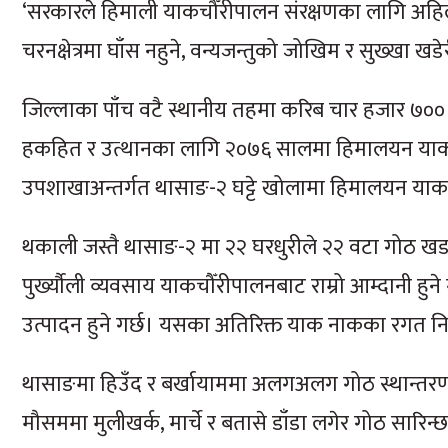
‘सरकारले हिमाली याकचौँरीपालन संरक्षणका लागि अहिले
चरनक्षेत्रमा घाँस नहुने, वन्यजन्तुको जोखिम र सुख्खा ख
जिल्लाका पाँच वटै स्थानीय तहमा करिब चार हजार ७००
हकहित र उत्थानका लागि २०७६ सालमा हिमालयन याकचौ
उपशाखाअन्तर्गत थासाङ-२ घट्टे खोलामा हिमालयन य
थकाली जस्तै थासाङ-२ मा २२ घरधुरीले २२ वटा गोठ खड
पुर्ख्यौली व्यवसाय याकचौँरीपालनबाट राम्रो आम्दानी हुन
उत्पादन हुने गर्छ। यसका अतिरिक्त याक नाकका रगत नि
थासाङमा हिउँद र बर्खायाममा अलगअलग गोठ स्थान्तरण 
मौसममा मुलीखर्क, मार्चे र बतासे डाँडा लगेर गोठ सारिन