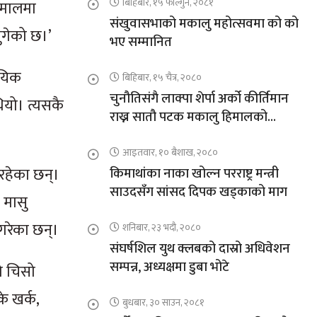
बिहिबार, १५ फाल्गुन, २०८१
िमालमा
संखुवासभाको मकालु महोत्सवमा को को
पुगेको छ।’
भए सम्मानित
ायिक
बिहिबार, १५ चैत्र, २०८०
चुनौतिसंगै लाक्पा शेर्पा अर्को कीर्तिमान
यो। त्यसकै
राख्न सातौ पटक मकालु हिमालको
आरोहणमा
आइतवार, १० बैशाख, २०८०
रहेका छन्।
किमाथांका नाका खोल्न परराष्ट्र मन्त्री
साउदसँग सांसद दिपक खड्काको माग
 मासु
गरेका छन्।
शनिबार, २३ भदौ, २०८०
संघर्षशिल युथ क्लबको दास्रो अधिवेशन
सम्पन्न, अध्यक्षमा डुबा भोटे
ो चिसो
े खर्क,
बुधबार, ३० साउन, २०८१