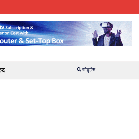
ुद
खोज्नुहोस