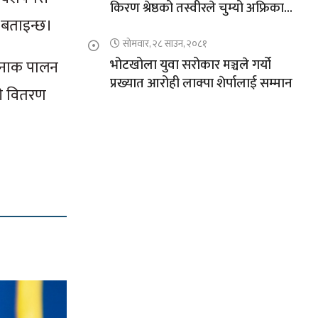
किरण श्रेष्ठको तस्वीरले चुम्यो अफ्रिकाको
े बताइन्छ।
चुचुरो
सोमवार, २८ साउन, २०८१
भोटखोला युवा सरोकार मञ्चले गर्यो
 नाक पालन
प्रख्यात आरोही लाक्पा शेर्पालाई सम्मान
री वितरण