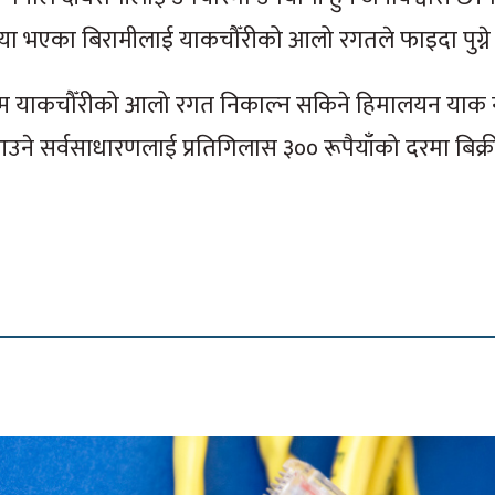
धी समस्या भएका बिरामीलाई याकचौँरीको आलो रगतले फाइदा पुग्न
्म याकचौँरीको आलो रगत निकाल्न सकिने हिमालयन याक
े सर्वसाधारणलाई प्रतिगिलास ३०० रूपैयाँको दरमा बिक्