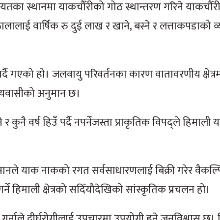
कलगायतका स्थानमा याकचौँरीको गोठ स्थान्तरण गरिने याकचौँ
ालाई वार्षिक रु दुई लाख र खाने, बस्ने र लत्ताकपडाको व
्दै गएको हो। जलवायु परिवर्तनका कारण वातावरणीय क्षेत्रम
नीयवासीको अनुमान छ।
 र कुनै वर्ष हिउँ पर्दै नपर्नेजस्ता प्राकृतिक विपद्ले हिमाली
े याक नाकको रगत सर्वसाधारणलाई बिक्री गरेर वैकल्प
्ने हिमाली क्षेत्रको सदिँयौदेखिको सांस्कृतिक प्रचलन हो।
्नाले दीर्घरोगीलाई उपचारमा उपयोगी हुने जनविश्वास छ। 