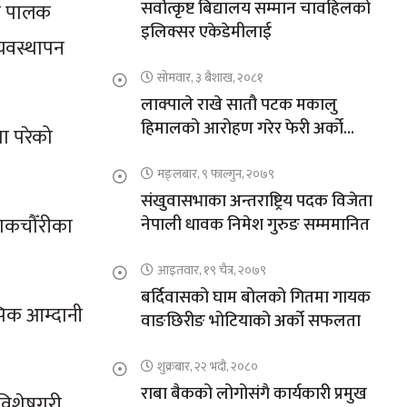
सर्वोत्कृष्ट बिद्यालय सम्मान चावहिलको
री पालक
इलिक्सर एकेडेमीलाई
्यवस्थापन
सोमवार, ३ बैशाख, २०८१
लाक्पाले राखे सातौ पटक मकालु
हिमालको आरोहण गरेर फेरी अर्को
ा परेको
कीर्तिमान
मङ्लबार, ९ फाल्गुन, २०७९
संखुवासभाका अन्तराष्ट्रिय पदक विजेता
 याकचौँरीका
नेपाली धावक निमेश गुरुङ सम्ममानित
आइतवार, १९ चैत्र, २०७९
बर्दिवासको घाम बोलको गितमा गायक
िक आम्दानी
वाङछिरीङ भोटियाको अर्को सफलता
शुक्रबार, २२ भदौ, २०८०
राबा बैकको लोगोसंगै कार्यकारी प्रमुख
विशेषगरी