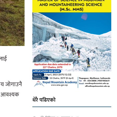
लाई
ाय जोगाउनै
उन आवश्यक
धेरै पढिएको