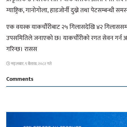
ग्याष्ट्रिक, गानोगोला, हाडजोर्नी दुख्ने तथा पेटसम्बन्
एक वयस्क याकचौँरीबाट २५ गिलासदेखि ४२ गिलाससम
उपसमितिले जनाएको छ। याकचौँरीको रगत सेवन गर्न आउन
गरिन्छ। रासस
मङ्लबार, ९ बैशाख, २०८२ गते
Comments