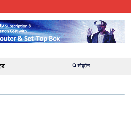
ुद
खोज्नुहोस