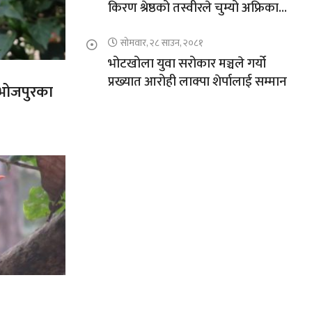
किरण श्रेष्ठको तस्वीरले चुम्यो अफ्रिकाको
चुचुरो
सोमवार, २८ साउन, २०८१
भोटखोला युवा सरोकार मञ्चले गर्यो
प्रख्यात आरोही लाक्पा शेर्पालाई सम्मान
त भोजपुरका
’