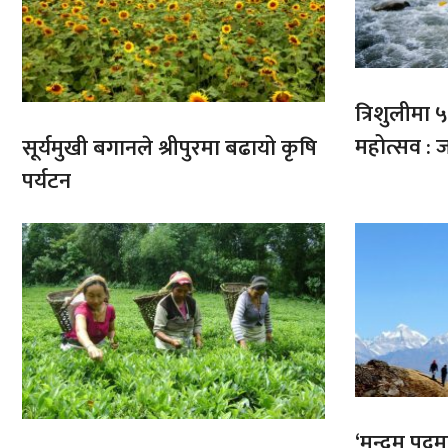
त्रिशुलीमा ५०
महोत्सव : ज
सूर्यमुखी बगानले श्रीपुरमा बढायो कृषि
पर्यटन
‘मुन्दुम पद