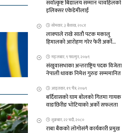
सर्वोत्कृष्ट बिद्यालय सम्मान चावहिलको
इलिक्सर एकेडेमीलाई
सोमवार, ३ बैशाख, २०८१
लाक्पाले राखे सातौ पटक मकालु
हिमालको आरोहण गरेर फेरी अर्को
कीर्तिमान
मङ्लबार, ९ फाल्गुन, २०७९
संखुवासभाका अन्तराष्ट्रिय पदक विजेता
नेपाली धावक निमेश गुरुङ सम्ममानित
आइतवार, १९ चैत्र, २०७९
बर्दिवासको घाम बोलको गितमा गायक
वाङछिरीङ भोटियाको अर्को सफलता
शुक्रबार, २२ भदौ, २०८०
राबा बैकको लोगोसंगै कार्यकारी प्रमुख