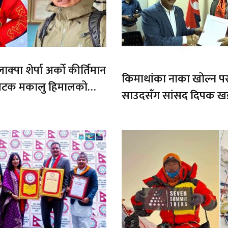
ाक्पा शेर्पा अर्को कीर्तिमान
किमाथांका नाका खोल्न परराष्
ौ पटक मकालु हिमालको
साउदसँग सांसद दिपक ख
माग