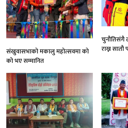
चुनौतिसंगै ल
राख्न सात
संखुवासभाको मकालु महोत्सवमा को
आरोहणमा
को भए सम्मानित