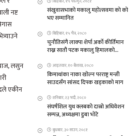
ूल र
बिहिबार, १५ फाल्गुन, २०८१
संखुवासभाको मकालु महोत्सवमा को को
ाली नष्ट
भए सम्मानित
सिगास
बिहिबार, १५ चैत्र, २०८०
्र्याउने
चुनौतिसंगै लाक्पा शेर्पा अर्को कीर्तिमान
राख्न सातौ पटक मकालु हिमालको
आरोहणमा
याज, लसुन
आइतवार, १० बैशाख, २०८०
किमाथांका नाका खोल्न परराष्ट्र मन्त्री
ारी
साउदसँग सांसद दिपक खड्काको माग
्रले एकीन
शनिबार, २३ भदौ, २०८०
संघर्षशिल युथ क्लबको दास्रो अधिवेशन
सम्पन्न, अध्यक्षमा डुबा भोटे
बुधबार, ३० साउन, २०८१