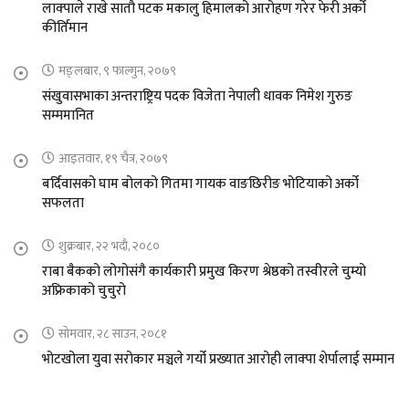
लाक्पाले राखे सातौ पटक मकालु हिमालको आरोहण गरेर फेरी अर्को
कीर्तिमान
मङ्लबार, ९ फाल्गुन, २०७९
संखुवासभाका अन्तराष्ट्रिय पदक विजेता नेपाली धावक निमेश गुरुङ
सम्ममानित
आइतवार, १९ चैत्र, २०७९
बर्दिवासको घाम बोलको गितमा गायक वाङछिरीङ भोटियाको अर्को
सफलता
शुक्रबार, २२ भदौ, २०८०
राबा बैकको लोगोसंगै कार्यकारी प्रमुख किरण श्रेष्ठको तस्वीरले चुम्यो
अफ्रिकाको चुचुरो
सोमवार, २८ साउन, २०८१
भोटखोला युवा सरोकार मञ्चले गर्यो प्रख्यात आरोही लाक्पा शेर्पालाई सम्मान