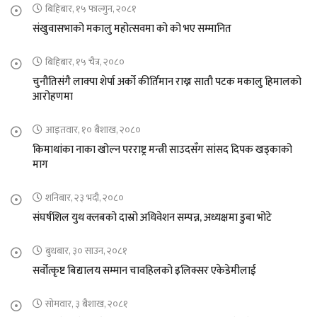
बिहिबार, १५ फाल्गुन, २०८१
संखुवासभाको मकालु महोत्सवमा को को भए सम्मानित
बिहिबार, १५ चैत्र, २०८०
चुनौतिसंगै लाक्पा शेर्पा अर्को कीर्तिमान राख्न सातौ पटक मकालु हिमालको
आरोहणमा
आइतवार, १० बैशाख, २०८०
किमाथांका नाका खोल्न परराष्ट्र मन्त्री साउदसँग सांसद दिपक खड्काको
माग
शनिबार, २३ भदौ, २०८०
संघर्षशिल युथ क्लबको दास्रो अधिवेशन सम्पन्न, अध्यक्षमा डुबा भोटे
बुधबार, ३० साउन, २०८१
सर्वोत्कृष्ट बिद्यालय सम्मान चावहिलको इलिक्सर एकेडेमीलाई
सोमवार, ३ बैशाख, २०८१