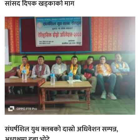
सांसद दिपक खड्काको माग
संघर्षशिल युथ क्लबको दास्रो अधिवेशन सम्पन्न,
अध्यक्षमा डुबा भोटे