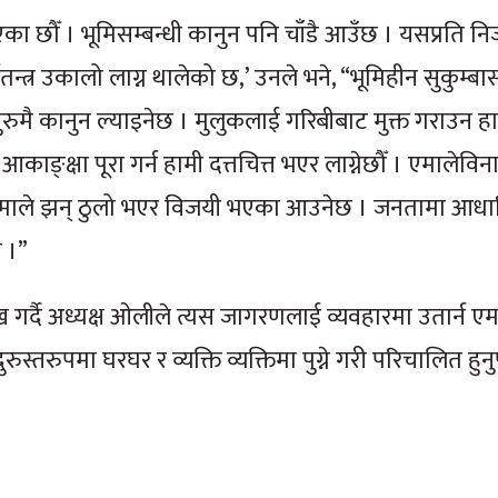
एका छौँ । भूमिसम्बन्धी कानुन पनि चाँडै आउँछ । यसप्रति निजी क
्त्र उकालो लाग्न थालेको छ,’ उनले भने, “भूमिहीन सुकुम्ब
मै कानुन ल्याइनेछ । मुलुकलाई गरिबीबाट मुक्त गराउन ह
य आकाङ्क्षा पूरा गर्न हामी दत्तचित्त भएर लाग्नेछौँ । एमालेवि
न । एमाले झन् ठुलो भएर विजयी भएका आउनेछ । जनतामा आधारि
 ।”
 गर्दै अध्यक्ष ओलीले त्यस जागरणलाई व्यवहारमा उतार्न एमा
्तरुपमा घरघर र व्यक्ति व्यक्तिमा पुग्ने गरी परिचालित हुनुप