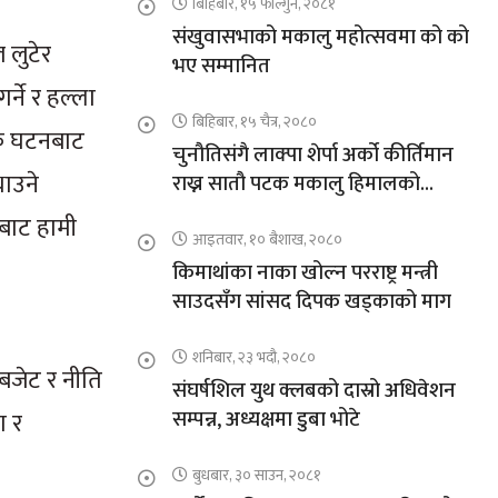
बिहिबार, १५ फाल्गुन, २०८१
संखुवासभाको मकालु महोत्सवमा को को
 लुटेर
भए सम्मानित
गर्ने र हल्ला
बिहिबार, १५ चैत्र, २०८०
जक घटनबाट
चुनौतिसंगै लाक्पा शेर्पा अर्को कीर्तिमान
याउने
राख्न सातौ पटक मकालु हिमालको
आरोहणमा
बाट हामी
आइतवार, १० बैशाख, २०८०
किमाथांका नाका खोल्न परराष्ट्र मन्त्री
साउदसँग सांसद दिपक खड्काको माग
शनिबार, २३ भदौ, २०८०
 बजेट र नीति
संघर्षशिल युथ क्लबको दास्रो अधिवेशन
सम्पन्न, अध्यक्षमा डुबा भोटे
ण र
बुधबार, ३० साउन, २०८१