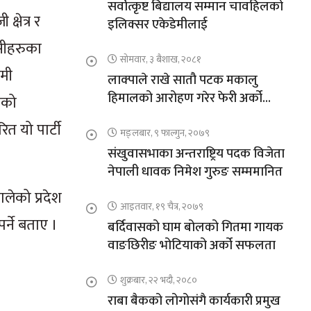
सर्वोत्कृष्ट बिद्यालय सम्मान चावहिलको
्षेत्र र
इलिक्सर एकेडेमीलाई
ासीहरुका
सोमवार, ३ बैशाख, २०८१
ामी
लाक्पाले राखे सातौ पटक मकालु
हिमालको आरोहण गरेर फेरी अर्को
नाको
कीर्तिमान
त यो पार्टी
मङ्लबार, ९ फाल्गुन, २०७९
संखुवासभाका अन्तराष्ट्रिय पदक विजेता
नेपाली धावक निमेश गुरुङ सम्ममानित
लेको प्रदेश
आइतवार, १९ चैत्र, २०७९
र्ने बताए ।
बर्दिवासको घाम बोलको गितमा गायक
वाङछिरीङ भोटियाको अर्को सफलता
शुक्रबार, २२ भदौ, २०८०
राबा बैकको लोगोसंगै कार्यकारी प्रमुख