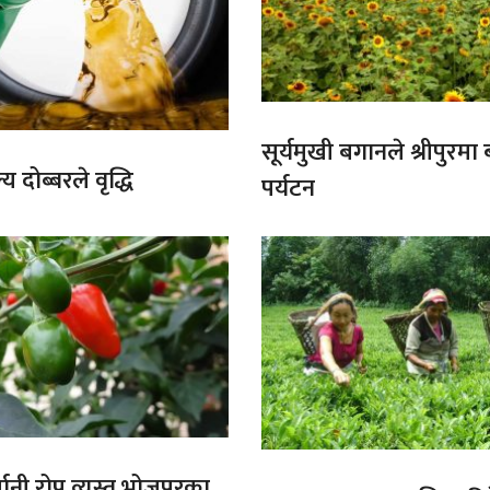
सूर्यमुखी बगानले श्रीपुरमा
य दोब्बरले वृद्धि
पर्यटन
ानी रोप्न व्यस्त भोजपुरका