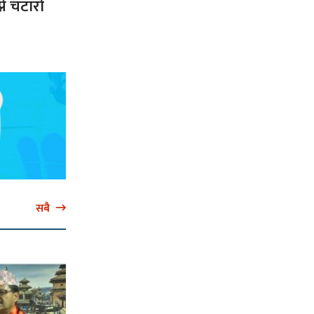
ने चटारो
सबै