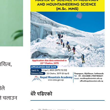
यित्व,
ीले
धेरै पढिएको
ीति चलाउन