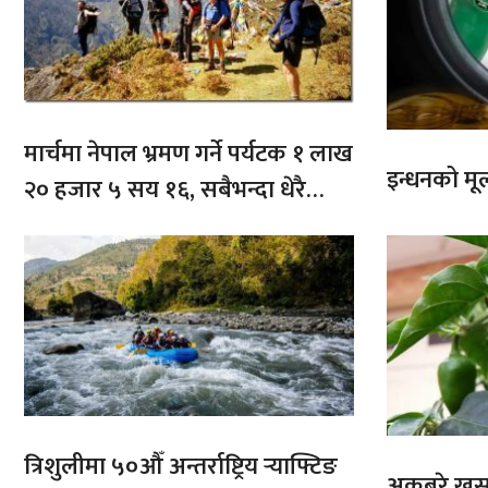
मार्चमा नेपाल भ्रमण गर्ने पर्यटक १ लाख
इन्धनको मूल्
२० हजार ५ सय १६, सबैभन्दा धेरै
भारतबाट
त्रिशुलीमा ५०औँ अन्तर्राष्ट्रिय र्‍याफ्टिङ
अकबरे खुर्स