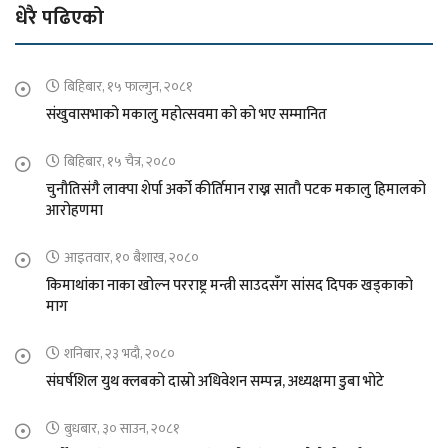
धेरै पढिएको
बिहिबार, १५ फाल्गुन, २०८१
संखुवासभाको मकालु महोत्सवमा को को भए सम्मानित
बिहिबार, १५ चैत्र, २०८०
चुनौतिसंगै लाक्पा शेर्पा अर्को कीर्तिमान राख्न सातौ पटक मकालु हिमालको
आरोहणमा
आइतवार, १० बैशाख, २०८०
किमाथांका नाका खोल्न परराष्ट्र मन्त्री साउदसँग सांसद दिपक खड्काको
माग
शनिबार, २३ भदौ, २०८०
संघर्षशिल युथ क्लबको दास्रो अधिवेशन सम्पन्न, अध्यक्षमा डुबा भोटे
बुधबार, ३० साउन, २०८१