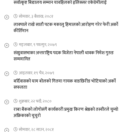
सर्वोत्कृष्ट बिद्यालय सम्मान चावहिलको इलिक्सर एकेडेमीलाई
सोमवार, ३ बैशाख, २०८१
लाक्पाले राखे सातौ पटक मकालु हिमालको आरोहण गरेर फेरी अर्को
कीर्तिमान
मङ्लबार, ९ फाल्गुन, २०७९
संखुवासभाका अन्तराष्ट्रिय पदक विजेता नेपाली धावक निमेश गुरुङ
सम्ममानित
आइतवार, १९ चैत्र, २०७९
बर्दिवासको घाम बोलको गितमा गायक वाङछिरीङ भोटियाको अर्को
सफलता
शुक्रबार, २२ भदौ, २०८०
राबा बैकको लोगोसंगै कार्यकारी प्रमुख किरण श्रेष्ठको तस्वीरले चुम्यो
अफ्रिकाको चुचुरो
सोमवार, २८ साउन, २०८१