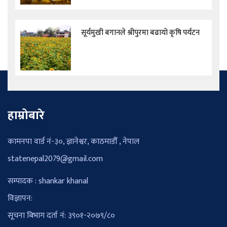
सूर्यमुखी बगानले श्रीपुरमा बढायो कृषि पर्यटन
हाम्रोबारे
कामनपा वार्ड नं-३०, ज्ञानेश्वर, काठमाडौँ , नेपाल
statenepal2079@gmail.com
सम्पादक : shankar khanal
विज्ञापन:
सूचना बिभाग दर्ता नं: ३९०१-२०७९/८०