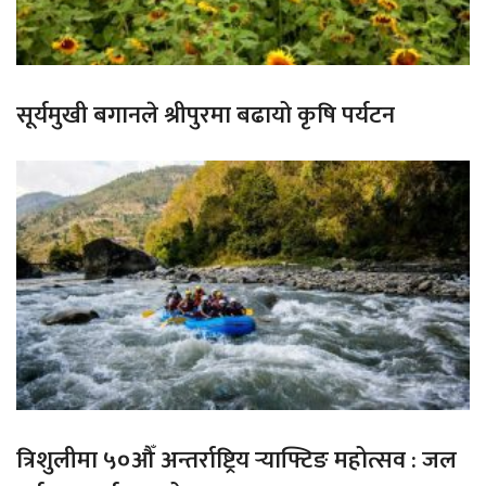
सूर्यमुखी बगानले श्रीपुरमा बढायो कृषि पर्यटन
त्रिशुलीमा ५०औँ अन्तर्राष्ट्रिय र्‍याफ्टिङ महोत्सव : जल