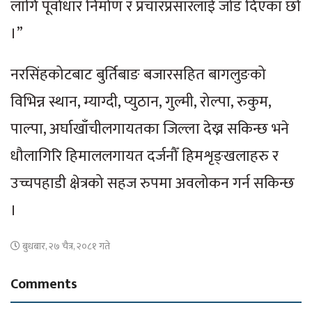
लागि पूर्वाधार निर्माण र प्रचारप्रसारलाई जोड दिएका छौँ
।”
नरसिंहकोटबाट बुर्तिबाङ बजारसहित बागलुङको
विभिन्न स्थान, म्याग्दी, प्युठान, गुल्मी, रोल्पा, रुकुम,
पाल्पा, अर्घाखाँचीलगायतका जिल्ला देख्न सकिन्छ भने
धौलागिरि हिमाललगायत दर्जनौँ हिमशृङ्खलाहरु र
उच्चपहाडी क्षेत्रको सहज रुपमा अवलोकन गर्न सकिन्छ
।
बुधबार, २७ चैत्र, २०८१ गते
Comments