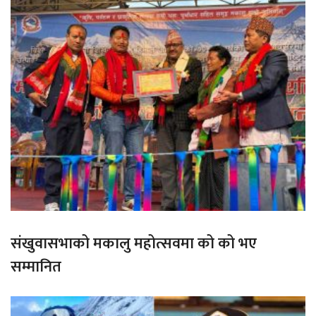
संखुवासभाको मकालु महोत्सवमा को को भए
सम्मानित