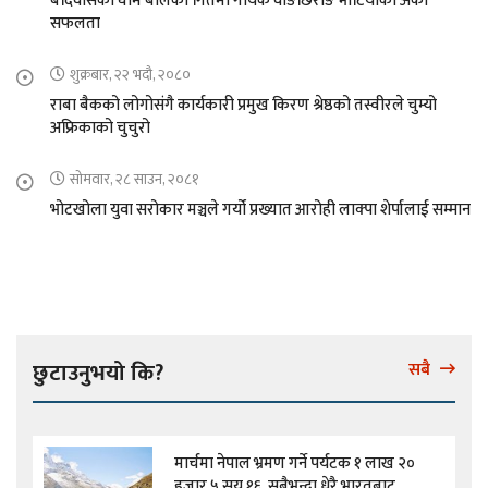
बर्दिवासको घाम बोलको गितमा गायक वाङछिरीङ भोटियाको अर्को
सफलता
शुक्रबार, २२ भदौ, २०८०
राबा बैकको लोगोसंगै कार्यकारी प्रमुख किरण श्रेष्ठको तस्वीरले चुम्यो
अफ्रिकाको चुचुरो
सोमवार, २८ साउन, २०८१
भोटखोला युवा सरोकार मञ्चले गर्यो प्रख्यात आरोही लाक्पा शेर्पालाई सम्मान
छुटाउनुभयो कि?
सबै
मार्चमा नेपाल भ्रमण गर्ने पर्यटक १ लाख २०
हजार ५ सय १६, सबैभन्दा धेरै भारतबाट