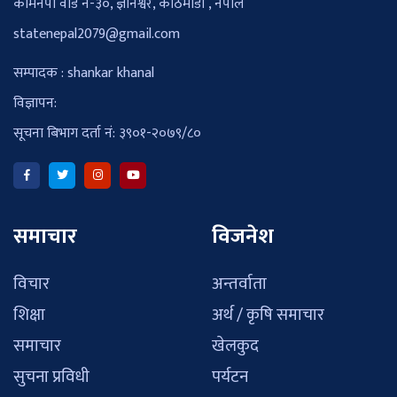
कामनपा वार्ड नं-३०, ज्ञानेश्वर, काठमाडौँ , नेपाल
statenepal2079@gmail.com
सम्पादक : shankar khanal
विज्ञापन:
सूचना बिभाग दर्ता नं: ३९०१-२०७९/८०
समाचार
विजनेश
विचार
अन्तर्वाता
शिक्षा
अर्थ / कृषि समाचार
समाचार
खेलकुद
सुचना प्रविधी
पर्यटन