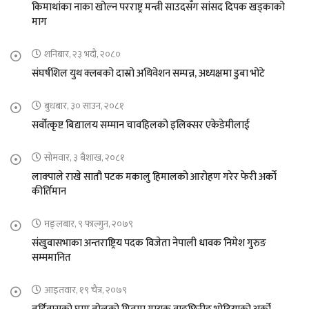
किमाथांका नाका खोल्न परराष्ट्र मन्त्री साउदसँग सांसद दिपक खड्काको
माग
शनिबार, २३ भदौ, २०८०
संघर्षशिल युथ क्लबको दास्रो अधिवेशन सम्पन्न, अध्यक्षमा डुबा भोटे
बुधबार, ३० साउन, २०८१
सर्वोत्कृष्ट बिद्यालय सम्मान चावहिलको इलिक्सर एकेडेमीलाई
सोमवार, ३ बैशाख, २०८१
लाक्पाले राखे सातौ पटक मकालु हिमालको आरोहण गरेर फेरी अर्को
कीर्तिमान
मङ्लबार, ९ फाल्गुन, २०७९
संखुवासभाका अन्तराष्ट्रिय पदक विजेता नेपाली धावक निमेश गुरुङ
सम्ममानित
आइतवार, १९ चैत्र, २०७९