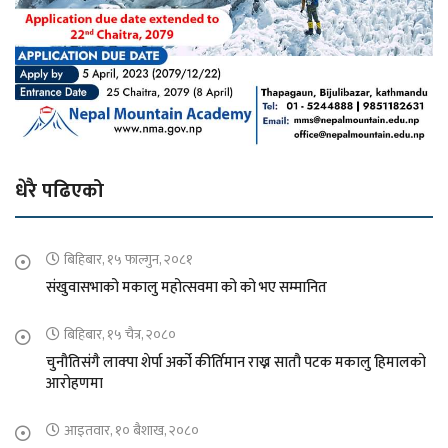
धेरै पढिएको
बिहिबार, १५ फाल्गुन, २०८१
संखुवासभाको मकालु महोत्सवमा को को भए सम्मानित
बिहिबार, १५ चैत्र, २०८०
चुनौतिसंगै लाक्पा शेर्पा अर्को कीर्तिमान राख्न सातौ पटक मकालु हिमालको
आरोहणमा
आइतवार, १० बैशाख, २०८०