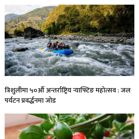
त्रिशुलीमा ५०औँ अन्तर्राष्ट्रिय र्‍याफ्टिङ महोत्सव : जल
पर्यटन प्रवर्द्धनमा जोड