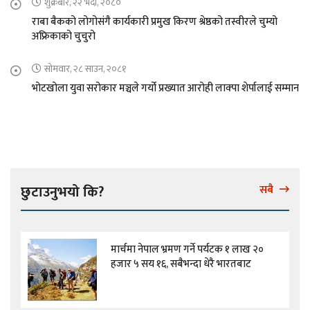
शुक्रबार, २२ भदौ, २०८०
राबा बैकको लोगोसंगै कार्यकारी प्रमुख किरण श्रेष्ठको तस्वीरले चुम्यो
अफ्रिकाको चुचुरो
सोमवार, २८ साउन, २०८१
भोटखोला युवा सरोकार मञ्चले गर्यो प्रख्यात आरोही लाक्पा शेर्पालाई सम्मान
छुटाउनुभयो कि?
सबै
मार्चमा नेपाल भ्रमण गर्ने पर्यटक १ लाख २०
हजार ५ सय १६, सबैभन्दा धेरै भारतबाट