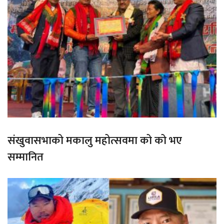
संखुवासभाको मकालु महोत्सवमा को को भए
सम्मानित