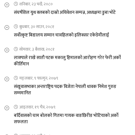
शनिबार, २३ भदौ, २०८०
संघर्षशिल युथ क्लबको दास्रो अधिवेशन सम्पन्न, अध्यक्षमा डुबा भोटे
बुधबार, ३० साउन, २०८१
सर्वोत्कृष्ट बिद्यालय सम्मान चावहिलको इलिक्सर एकेडेमीलाई
सोमवार, ३ बैशाख, २०८१
लाक्पाले राखे सातौ पटक मकालु हिमालको आरोहण गरेर फेरी अर्को
कीर्तिमान
मङ्लबार, ९ फाल्गुन, २०७९
संखुवासभाका अन्तराष्ट्रिय पदक विजेता नेपाली धावक निमेश गुरुङ
सम्ममानित
आइतवार, १९ चैत्र, २०७९
बर्दिवासको घाम बोलको गितमा गायक वाङछिरीङ भोटियाको अर्को
सफलता