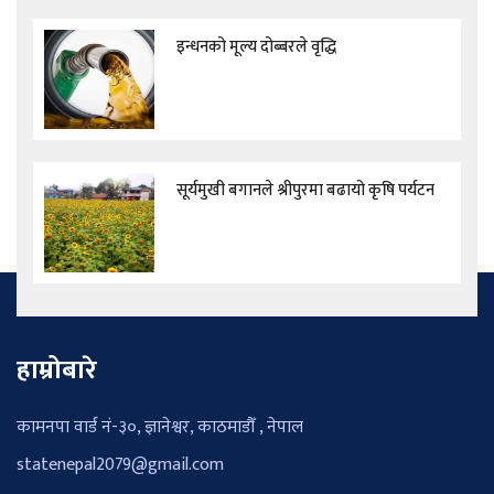
इन्धनको मूल्य दोब्बरले वृद्धि
सूर्यमुखी बगानले श्रीपुरमा बढायो कृषि पर्यटन
हाम्रोबारे
कामनपा वार्ड नं-३०, ज्ञानेश्वर, काठमाडौँ , नेपाल
statenepal2079@gmail.com