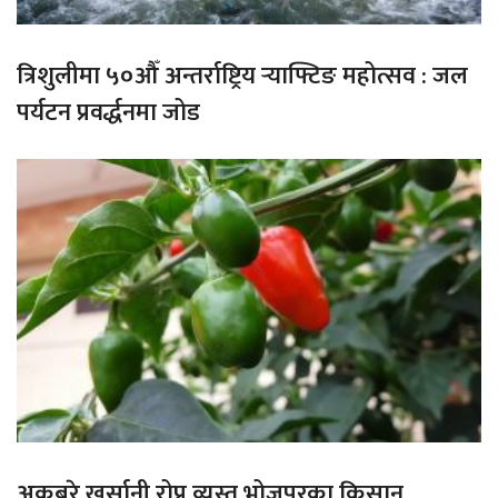
त्रिशुलीमा ५०औँ अन्तर्राष्ट्रिय र्‍याफ्टिङ महोत्सव : जल
पर्यटन प्रवर्द्धनमा जोड
अकबरे खुर्सानी रोप्न व्यस्त भोजपुरका किसान