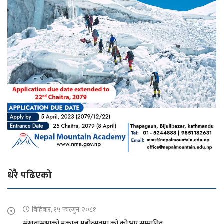
धेरै पढिएको
बिहिबार, १५ फाल्गुन, २०८१
संखुवासभाको मकालु महोत्सवमा को को भए सम्मानित