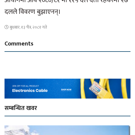
आयोगमा आव २०८०/८१ मा ११५ दल दर्ता रहेकोमा २७
दलले विवरण बुझाएनन्।
बुधबार, १३ चैत्र, २०८१ गते
Comments
सम्बन्धित खवर