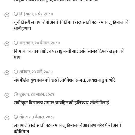
बिहिबार, १५ चैत्र, २०८०
चुनौतिसंगै लाक्पा शेर्पा अर्को कीर्तिमान राख्न सातौ पटक मकालु हिमालको
आरोहणमा
आइतवार, १० बैशाख, २०८०
किमाथांका नाका खोल्न परराष्ट्र मन्त्री साउदसँग सांसद दिपक खड्काको
माग
शनिबार, २३ भदौ, २०८०
संघर्षशिल युथ क्लबको दास्रो अधिवेशन सम्पन्न, अध्यक्षमा डुबा भोटे
बुधबार, ३० साउन, २०८१
सर्वोत्कृष्ट बिद्यालय सम्मान चावहिलको इलिक्सर एकेडेमीलाई
सोमवार, ३ बैशाख, २०८१
लाक्पाले राखे सातौ पटक मकालु हिमालको आरोहण गरेर फेरी अर्को
कीर्तिमान