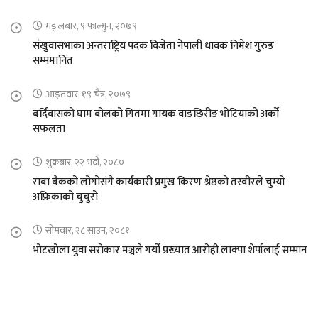
मङ्लबार, ९ फाल्गुन, २०७९
संखुवासभाका अन्तराष्ट्रिय पदक विजेता नेपाली धावक निमेश गुरुङ
सम्ममानित
आइतवार, १९ चैत्र, २०७९
बर्दिवासको घाम बोलको गितमा गायक वाङछिरीङ भोटियाको अर्को
सफलता
शुक्रबार, २२ भदौ, २०८०
राबा बैकको लोगोसंगै कार्यकारी प्रमुख किरण श्रेष्ठको तस्वीरले चुम्यो
अफ्रिकाको चुचुरो
सोमवार, २८ साउन, २०८१
भोटखोला युवा सरोकार मञ्चले गर्यो प्रख्यात आरोही लाक्पा शेर्पालाई सम्मान