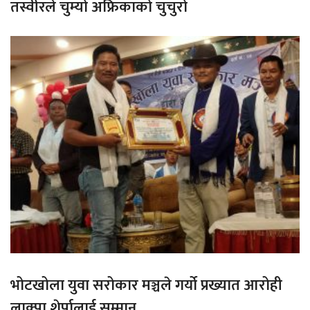
तस्वीरले चुम्यो अफ्रिकाको चुचुरो
भोटखोला युवा सरोकार मञ्चले गर्यो प्रख्यात आरोही
लाक्पा शेर्पालाई सम्मान