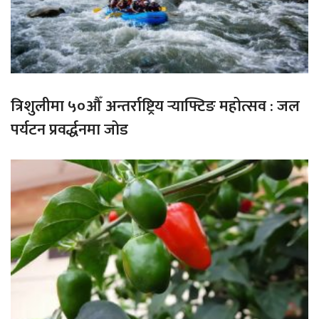
त्रिशुलीमा ५०औँ अन्तर्राष्ट्रिय र्‍याफ्टिङ महोत्सव : जल
पर्यटन प्रवर्द्धनमा जोड