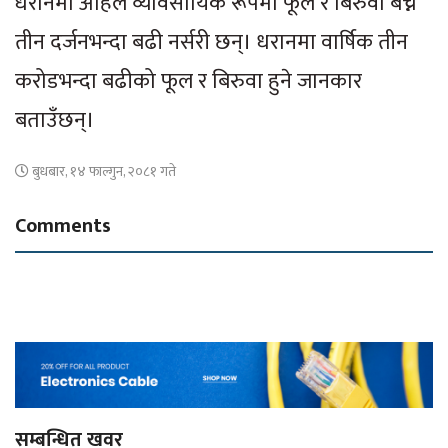
धरानमा अहिले व्यावसायिक रूपमा फूल र बिरुवा बेच्ने
तीन दर्जनभन्दा बढी नर्सरी छन्। धरानमा वार्षिक तीन
करोडभन्दा बढीको फूल र बिरुवा हुने जानकार
बताउँछन्।
बुधबार, १४ फाल्गुन, २०८१ गते
Comments
सम्बन्धित खवर