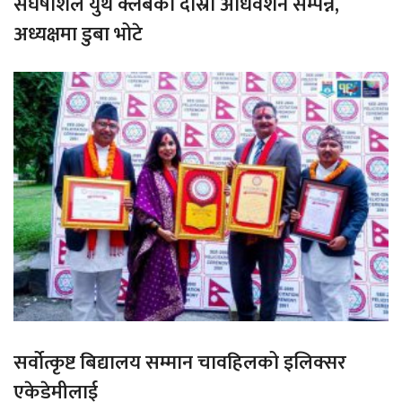
संघर्षशिल युथ क्लबको दास्रो अधिवेशन सम्पन्न,
अध्यक्षमा डुबा भोटे
सर्वोत्कृष्ट बिद्यालय सम्मान चावहिलको इलिक्सर
एकेडेमीलाई