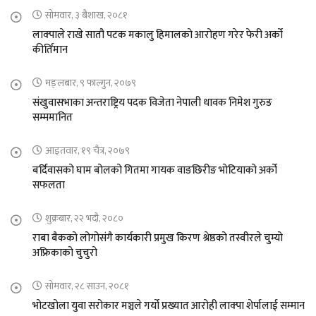
सोमवार, ३ बैशाख, २०८१
लाक्पाले राखे सातौ पटक मकालु हिमालको आरोहण गरेर फेरी अर्को
कीर्तिमान
मङ्लबार, ९ फाल्गुन, २०७९
संखुवासभाका अन्तराष्ट्रिय पदक विजेता नेपाली धावक निमेश गुरुङ
सम्ममानित
आइतवार, १९ चैत्र, २०७९
बर्दिवासको घाम बोलको गितमा गायक वाङछिरीङ भोटियाको अर्को
सफलता
शुक्रबार, २२ भदौ, २०८०
राबा बैकको लोगोसंगै कार्यकारी प्रमुख किरण श्रेष्ठको तस्वीरले चुम्यो
अफ्रिकाको चुचुरो
सोमवार, २८ साउन, २०८१
भोटखोला युवा सरोकार मञ्चले गर्यो प्रख्यात आरोही लाक्पा शेर्पालाई सम्मान