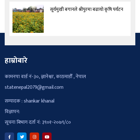
सूर्यमुखी बगानले श्रीपुरमा बढायो कृषि पर्यटन
हाम्रोबारे
कामनपा वार्ड नं-३०, ज्ञानेश्वर, काठमाडौँ , नेपाल
statenepal2079@gmail.com
सम्पादक : shankar khanal
विज्ञापन:
सूचना बिभाग दर्ता नं: ३९०१-२०७९/८०