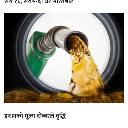
सय १६, सबैभन्दा धेरै भारतबाट
इन्धनको मूल्य दोब्बरले वृद्धि