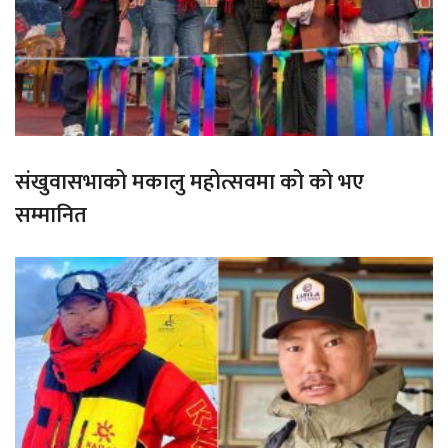
संखुवासभाको मकालु महोत्सवमा को को भए
सम्मानित