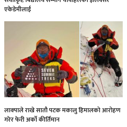
सर्वोत्कृष्ट बिद्यालय सम्मान चावहिलको इलिक्सर
एकेडेमीलाई
लाक्पाले राखे सातौ पटक मकालु हिमालको आरोहण
गरेर फेरी अर्को कीर्तिमान