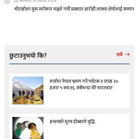
सोमवार, २८ साउन, २०८१
भोटखोला युवा सरोकार मञ्चले गर्यो प्रख्यात आरोही लाक्पा शेर्पालाई सम्मान
छुटाउनुभयो कि?
सबै
मार्चमा नेपाल भ्रमण गर्ने पर्यटक १ लाख २०
हजार ५ सय १६, सबैभन्दा धेरै भारतबाट
इन्धनको मूल्य दोब्बरले वृद्धि