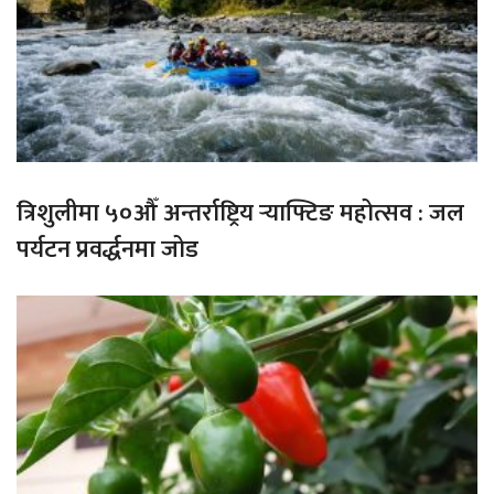
त्रिशुलीमा ५०औँ अन्तर्राष्ट्रिय र्‍याफ्टिङ महोत्सव : जल
पर्यटन प्रवर्द्धनमा जोड