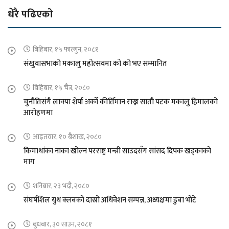
धेरै पढिएको
बिहिबार, १५ फाल्गुन, २०८१
संखुवासभाको मकालु महोत्सवमा को को भए सम्मानित
बिहिबार, १५ चैत्र, २०८०
चुनौतिसंगै लाक्पा शेर्पा अर्को कीर्तिमान राख्न सातौ पटक मकालु हिमालको
आरोहणमा
आइतवार, १० बैशाख, २०८०
किमाथांका नाका खोल्न परराष्ट्र मन्त्री साउदसँग सांसद दिपक खड्काको
माग
शनिबार, २३ भदौ, २०८०
संघर्षशिल युथ क्लबको दास्रो अधिवेशन सम्पन्न, अध्यक्षमा डुबा भोटे
बुधबार, ३० साउन, २०८१