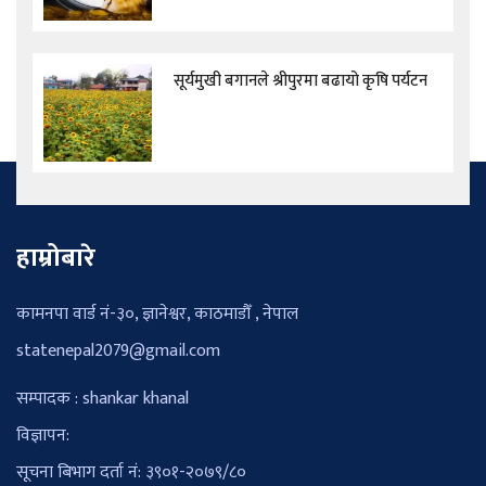
सूर्यमुखी बगानले श्रीपुरमा बढायो कृषि पर्यटन
हाम्रोबारे
कामनपा वार्ड नं-३०, ज्ञानेश्वर, काठमाडौँ , नेपाल
statenepal2079@gmail.com
सम्पादक : shankar khanal
विज्ञापन:
सूचना बिभाग दर्ता नं: ३९०१-२०७९/८०