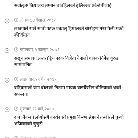
सर्वोत्कृष्ट बिद्यालय सम्मान चावहिलको इलिक्सर एकेडेमीलाई
सोमवार, ३ बैशाख, २०८१
लाक्पाले राखे सातौ पटक मकालु हिमालको आरोहण गरेर फेरी अर्को
कीर्तिमान
मङ्लबार, ९ फाल्गुन, २०७९
संखुवासभाका अन्तराष्ट्रिय पदक विजेता नेपाली धावक निमेश गुरुङ
सम्ममानित
आइतवार, १९ चैत्र, २०७९
बर्दिवासको घाम बोलको गितमा गायक वाङछिरीङ भोटियाको अर्को
सफलता
शुक्रबार, २२ भदौ, २०८०
राबा बैकको लोगोसंगै कार्यकारी प्रमुख किरण श्रेष्ठको तस्वीरले चुम्यो
अफ्रिकाको चुचुरो