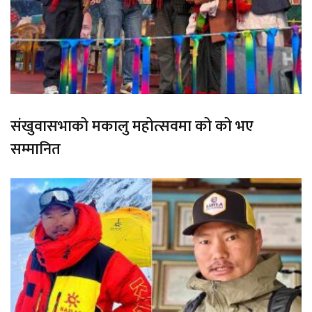
संखुवासभाको मकालु महोत्सवमा को को भए
सम्मानित