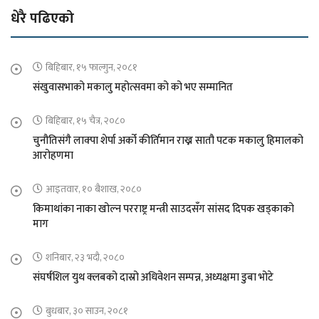
धेरै पढिएको
बिहिबार, १५ फाल्गुन, २०८१
संखुवासभाको मकालु महोत्सवमा को को भए सम्मानित
बिहिबार, १५ चैत्र, २०८०
चुनौतिसंगै लाक्पा शेर्पा अर्को कीर्तिमान राख्न सातौ पटक मकालु हिमालको
आरोहणमा
आइतवार, १० बैशाख, २०८०
किमाथांका नाका खोल्न परराष्ट्र मन्त्री साउदसँग सांसद दिपक खड्काको
माग
शनिबार, २३ भदौ, २०८०
संघर्षशिल युथ क्लबको दास्रो अधिवेशन सम्पन्न, अध्यक्षमा डुबा भोटे
बुधबार, ३० साउन, २०८१