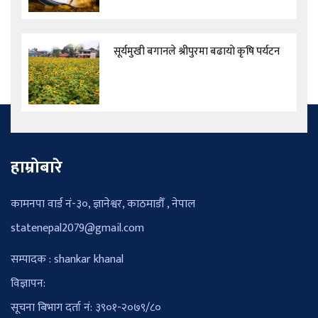
सूर्यमुखी बगानले श्रीपुरमा बढायो कृषि पर्यटन
हाम्रोबारे
कामनपा वार्ड नं-३०, ज्ञानेश्वर, काठमाडौँ , नेपाल
statenepal2079@gmail.com
सम्पादक : shankar khanal
विज्ञापन:
सूचना बिभाग दर्ता नं: ३९०१-२०७९/८०