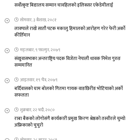
सर्वोत्कृष्ट बिद्यालय सम्मान चावहिलको इलिक्सर एकेडेमीलाई
सोमवार, ३ बैशाख, २०८१
लाक्पाले राखे सातौ पटक मकालु हिमालको आरोहण गरेर फेरी अर्को
कीर्तिमान
मङ्लबार, ९ फाल्गुन, २०७९
संखुवासभाका अन्तराष्ट्रिय पदक विजेता नेपाली धावक निमेश गुरुङ
सम्ममानित
आइतवार, १९ चैत्र, २०७९
बर्दिवासको घाम बोलको गितमा गायक वाङछिरीङ भोटियाको अर्को
सफलता
शुक्रबार, २२ भदौ, २०८०
राबा बैकको लोगोसंगै कार्यकारी प्रमुख किरण श्रेष्ठको तस्वीरले चुम्यो
अफ्रिकाको चुचुरो
सोमवार, २८ साउन, २०८१