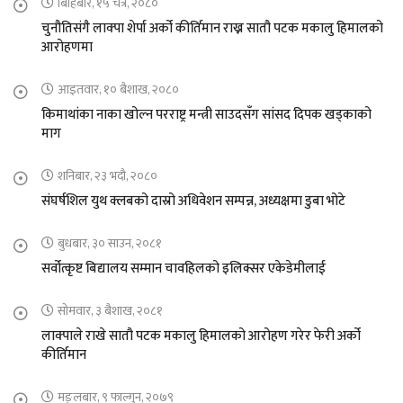
बिहिबार, १५ चैत्र, २०८०
चुनौतिसंगै लाक्पा शेर्पा अर्को कीर्तिमान राख्न सातौ पटक मकालु हिमालको
आरोहणमा
आइतवार, १० बैशाख, २०८०
किमाथांका नाका खोल्न परराष्ट्र मन्त्री साउदसँग सांसद दिपक खड्काको
माग
शनिबार, २३ भदौ, २०८०
संघर्षशिल युथ क्लबको दास्रो अधिवेशन सम्पन्न, अध्यक्षमा डुबा भोटे
बुधबार, ३० साउन, २०८१
सर्वोत्कृष्ट बिद्यालय सम्मान चावहिलको इलिक्सर एकेडेमीलाई
सोमवार, ३ बैशाख, २०८१
लाक्पाले राखे सातौ पटक मकालु हिमालको आरोहण गरेर फेरी अर्को
कीर्तिमान
मङ्लबार, ९ फाल्गुन, २०७९