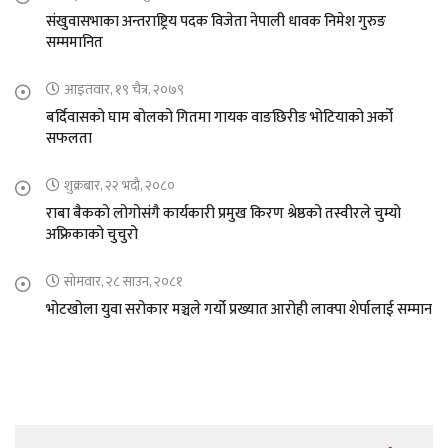
संखुवासभाका अन्तराष्ट्रिय पदक विजेता नेपाली धावक निमेश गुरुङ
सम्ममानित
आइतवार, १९ चैत्र, २०७९
बर्दिवासको घाम बोलको गितमा गायक वाङछिरीङ भोटियाको अर्को
सफलता
शुक्रबार, २२ भदौ, २०८०
राबा बैकको लोगोसंगै कार्यकारी प्रमुख किरण श्रेष्ठको तस्वीरले चुम्यो
अफ्रिकाको चुचुरो
सोमवार, २८ साउन, २०८१
भोटखोला युवा सरोकार मञ्चले गर्यो प्रख्यात आरोही लाक्पा शेर्पालाई सम्मान