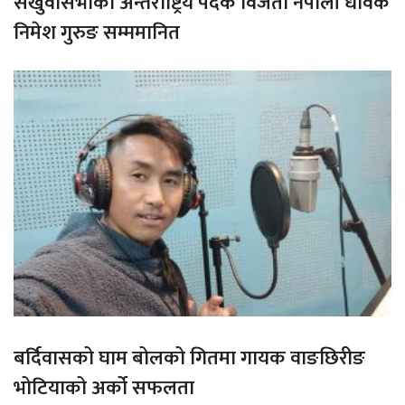
संखुवासभाका अन्तराष्ट्रिय पदक विजेता नेपाली धावक
निमेश गुरुङ सम्ममानित
बर्दिवासको घाम बोलको गितमा गायक वाङछिरीङ
भोटियाको अर्को सफलता