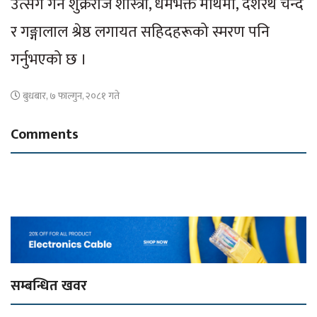
उत्सर्ग गर्ने शुक्रराज शास्त्री, धर्मभक्त माथेमा, दशरथ चन्द
र गङ्गालाल श्रेष्ठ लगायत सहिदहरूको स्मरण पनि
गर्नुभएको छ ।
बुधबार, ७ फाल्गुन, २०८१ गते
Comments
सम्बन्धित खवर