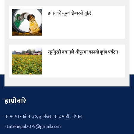
इन्धनको मूल्य दोब्बरले वृद्धि
सूर्यमुखी बगानले श्रीपुरमा बढायो कृषि पर्यटन
हाम्रोबारे
कामनपा वार्ड नं-३०, ज्ञानेश्वर, काठमाडौँ , नेपाल
statenepal2079@gmail.com