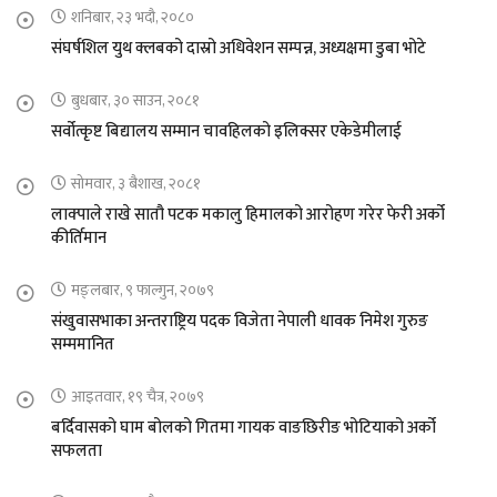
शनिबार, २३ भदौ, २०८०
संघर्षशिल युथ क्लबको दास्रो अधिवेशन सम्पन्न, अध्यक्षमा डुबा भोटे
बुधबार, ३० साउन, २०८१
सर्वोत्कृष्ट बिद्यालय सम्मान चावहिलको इलिक्सर एकेडेमीलाई
सोमवार, ३ बैशाख, २०८१
लाक्पाले राखे सातौ पटक मकालु हिमालको आरोहण गरेर फेरी अर्को
कीर्तिमान
मङ्लबार, ९ फाल्गुन, २०७९
संखुवासभाका अन्तराष्ट्रिय पदक विजेता नेपाली धावक निमेश गुरुङ
सम्ममानित
आइतवार, १९ चैत्र, २०७९
बर्दिवासको घाम बोलको गितमा गायक वाङछिरीङ भोटियाको अर्को
सफलता