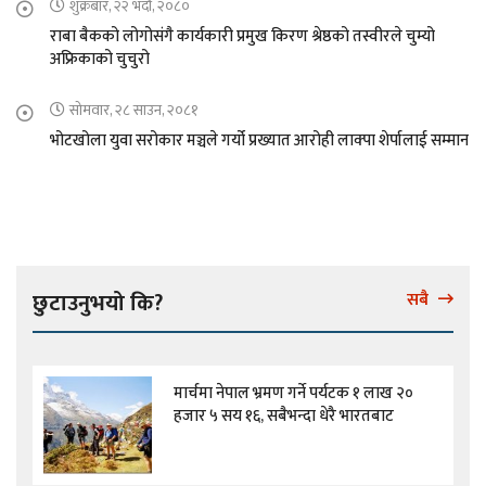
शुक्रबार, २२ भदौ, २०८०
राबा बैकको लोगोसंगै कार्यकारी प्रमुख किरण श्रेष्ठको तस्वीरले चुम्यो
अफ्रिकाको चुचुरो
सोमवार, २८ साउन, २०८१
भोटखोला युवा सरोकार मञ्चले गर्यो प्रख्यात आरोही लाक्पा शेर्पालाई सम्मान
छुटाउनुभयो कि?
सबै
मार्चमा नेपाल भ्रमण गर्ने पर्यटक १ लाख २०
हजार ५ सय १६, सबैभन्दा धेरै भारतबाट