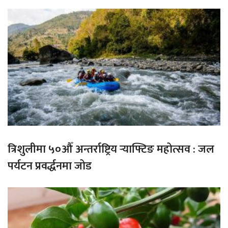
त्रिशुलीमा ५०औँ अन्तर्राष्ट्रिय र्‍याफ्टिङ महोत्सव : जल
पर्यटन प्रवर्द्धनमा जोड