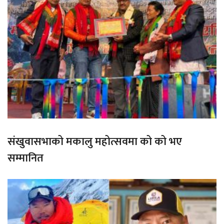
संखुवासभाको मकालु महोत्सवमा को को भए
सम्मानित