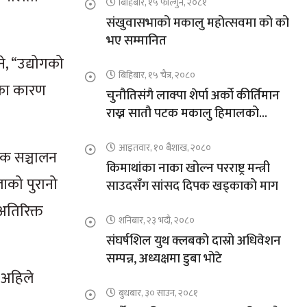
बिहिबार, १५ फाल्गुन, २०८१
संखुवासभाको मकालु महोत्सवमा को को
भए सम्मानित
े, “उद्योगको
बिहिबार, १५ चैत्र, २०८०
जसका कारण
चुनौतिसंगै लाक्पा शेर्पा अर्को कीर्तिमान
राख्न सातौ पटक मकालु हिमालको
आरोहणमा
आइतवार, १० बैशाख, २०८०
िक सञ्चालन
किमाथांका नाका खोल्न परराष्ट्र मन्त्री
ाको पुरानो
साउदसँग सांसद दिपक खड्काको माग
अतिरिक्त
शनिबार, २३ भदौ, २०८०
संघर्षशिल युथ क्लबको दास्रो अधिवेशन
सम्पन्न, अध्यक्षमा डुबा भोटे
। अहिले
बुधबार, ३० साउन, २०८१