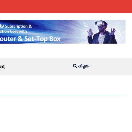
ुद
खोज्नुहोस