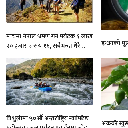
मार्चमा नेपाल भ्रमण गर्ने पर्यटक १ लाख
इन्धनको मूल्
२० हजार ५ सय १६, सबैभन्दा धेरै
भारतबाट
त्रिशुलीमा ५०औँ अन्तर्राष्ट्रिय र्‍याफ्टिङ
अकबरे खुर्स
महोत्सव : जल पर्यटन प्रवर्द्धनमा जोड