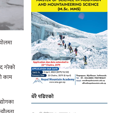
्योलमा
्द गरेको
को काम
धेरै पढिएको
द्योगका
अन्यौलता