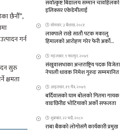
सर्वोत्कृष्ट बिद्यालय सम्मान चावहिलको
इलिक्सर एकेडेमीलाई
का छैनौँ”,
सोमवार, ३ बैशाख, २०८१
समा
लाक्पाले राखे सातौ पटक मकालु
उत्पादन गर्न
हिमालको आरोहण गरेर फेरी अर्को
कीर्तिमान
मङ्लबार, ९ फाल्गुन, २०७९
संखुवासभाका अन्तराष्ट्रिय पदक विजेता
ादन सुरु
नेपाली धावक निमेश गुरुङ सम्ममानित
ने क्षमता
आइतवार, १९ चैत्र, २०७९
बर्दिवासको घाम बोलको गितमा गायक
वाङछिरीङ भोटियाको अर्को सफलता
शुक्रबार, २२ भदौ, २०८०
राबा बैकको लोगोसंगै कार्यकारी प्रमुख