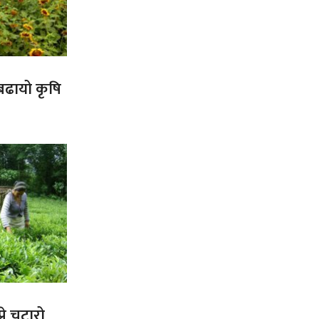
 बढायो कृषि
ने चटारो