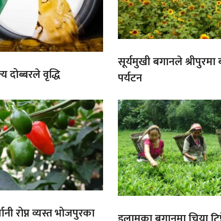
सूर्यमुखी बगानले श्रीपुरमा
य दोब्बरले वृद्धि
पर्यटन
ानी रोप्न व्यस्त भोजपुरका
इलामका बगानमा चिया टिप्