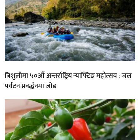
त्रिशुलीमा ५०औँ अन्तर्राष्ट्रिय र्‍याफ्टिङ महोत्सव : जल
पर्यटन प्रवर्द्धनमा जोड