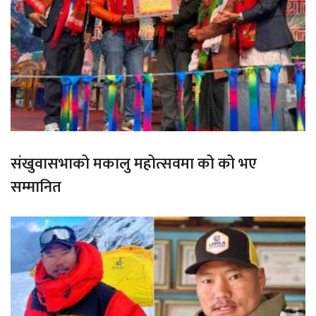
संखुवासभाको मकालु महोत्सवमा को को भए
सम्मानित