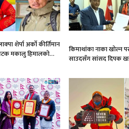
ाक्पा शेर्पा अर्को कीर्तिमान
किमाथांका नाका खोल्न परराष्
ौ पटक मकालु हिमालको
साउदसँग सांसद दिपक ख
माग