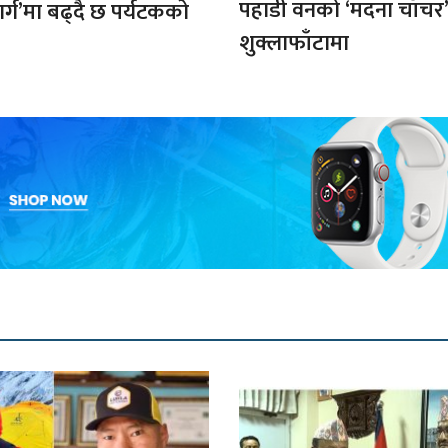
पहाडी वनको ‘मदना चाँचर
मार्ग’मा बढ्दै छ पर्यटकको
शुक्लाफाँटामा