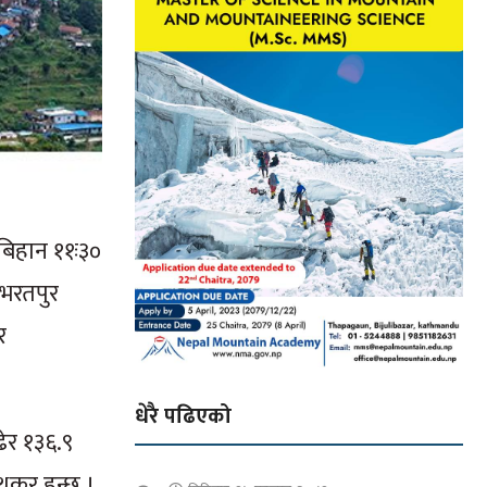
बिहान ११ः३०
 भरतपुर
र
धेरै पढिएको
ढेर १३६.९
थकर हुन्छ ।