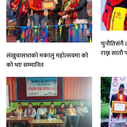
चुनौतिसंगै ल
राख्न सात
संखुवासभाको मकालु महोत्सवमा को
आरोहणमा
को भए सम्मानित