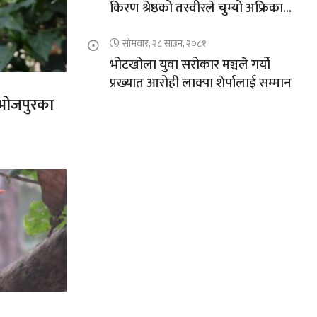
किरण श्रेष्ठको तस्वीरले चुम्यो अफ्रिकाको
चुचुरो
सोमवार, २८ साउन, २०८१
भोटखोला युवा सरोकार मञ्चले गर्यो
प्रख्यात आरोही लाक्पा शेर्पालाई सम्मान
त भोजपुरका