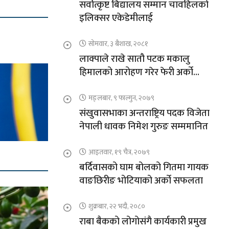
सर्वोत्कृष्ट बिद्यालय सम्मान चावहिलको
इलिक्सर एकेडेमीलाई
सोमवार, ३ बैशाख, २०८१
लाक्पाले राखे सातौ पटक मकालु
हिमालको आरोहण गरेर फेरी अर्को
कीर्तिमान
मङ्लबार, ९ फाल्गुन, २०७९
संखुवासभाका अन्तराष्ट्रिय पदक विजेता
नेपाली धावक निमेश गुरुङ सम्ममानित
आइतवार, १९ चैत्र, २०७९
बर्दिवासको घाम बोलको गितमा गायक
वाङछिरीङ भोटियाको अर्को सफलता
शुक्रबार, २२ भदौ, २०८०
राबा बैकको लोगोसंगै कार्यकारी प्रमुख