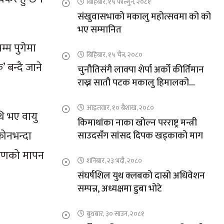
बिहिबार, १५ फाल्गुन, २०८१
संखुवासभाको मकालु महोत्सवमा को को
भए सम्मानित
म्म पुगेमा
बिहिबार, १५ चैत्र, २०८०
 बन्दै जाने
चुनौतिसंगै लाक्पा शेर्पा अर्को कीर्तिमान
राख्न सातौ पटक मकालु हिमालको
आरोहणमा
आइतवार, १० बैशाख, २०८०
थि भए वायु
किमाथांका नाका खोल्न परराष्ट्र मन्त्री
रोनभन्दा
साउदसँग सांसद दिपक खड्काको माग
 कणको मापन
शनिबार, २३ भदौ, २०८०
संघर्षशिल युथ क्लबको दास्रो अधिवेशन
सम्पन्न, अध्यक्षमा डुबा भोटे
बुधबार, ३० साउन, २०८१