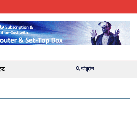
ुद
खोज्नुहोस