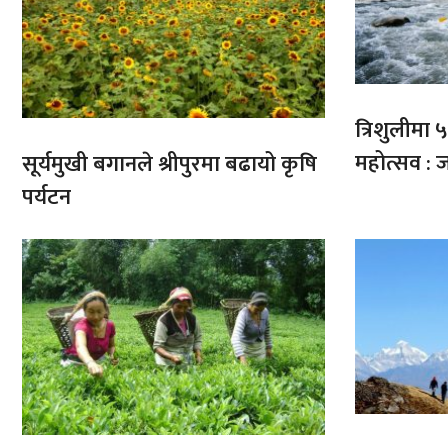
त्रिशुलीमा ५०
महोत्सव : ज
सूर्यमुखी बगानले श्रीपुरमा बढायो कृषि
पर्यटन