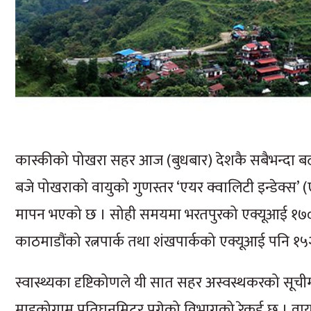
कास्कीको पोखरा सहर आज (बुधबार) देशकै सबैभन्दा बढ
बजे पोखराको वायुको गुणस्तर ‘एयर क्वालिटी इन्डेक्स’ 
मापन भएको छ । सोही समयमा भरतपुरको एक्यूआई १७० पु
काठमाडौंको रत्नपार्क तथा शंखपार्कको एक्यूआई पनि १५
स्वास्थ्यका दृष्टिकोणले यी सात सहर अस्वस्थकरको सूचीम
माइक्रोग्राम प्रतिघनमिटर पुगेको विभागको रेकर्ड छ । वा