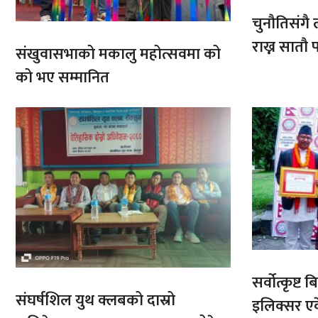
चुनौतिसंगै ल
राख्न सात
संखुवासभाको मकालु महोत्सवमा को
आरोहणमा
को भए सम्मानित
सर्वोत्कृष्
संघर्षशिल युथ क्लबको दास्रो
इलिक्सर ए