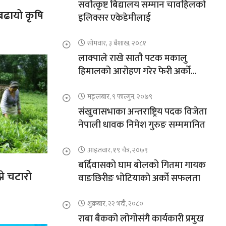
सर्वोत्कृष्ट बिद्यालय सम्मान चावहिलको
 बढायो कृषि
इलिक्सर एकेडेमीलाई
सोमवार, ३ बैशाख, २०८१
लाक्पाले राखे सातौ पटक मकालु
हिमालको आरोहण गरेर फेरी अर्को
कीर्तिमान
मङ्लबार, ९ फाल्गुन, २०७९
संखुवासभाका अन्तराष्ट्रिय पदक विजेता
नेपाली धावक निमेश गुरुङ सम्ममानित
आइतवार, १९ चैत्र, २०७९
बर्दिवासको घाम बोलको गितमा गायक
ने चटारो
वाङछिरीङ भोटियाको अर्को सफलता
शुक्रबार, २२ भदौ, २०८०
राबा बैकको लोगोसंगै कार्यकारी प्रमुख