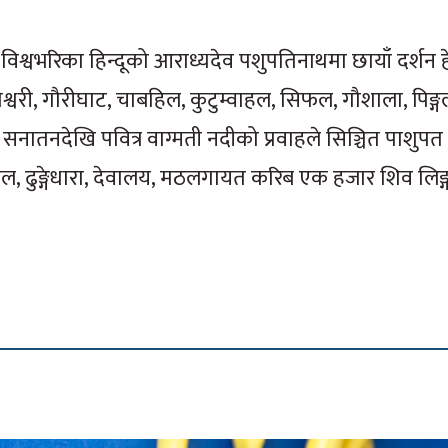
िश्वभरिका हिन्दूको आराध्यदेव पशुपतिनाथमा छायाँ दर्शन हेर
श्वरी, गौरीघाट, चाबहिल, कुटुम्वाहल, सिफल, गौशाला, पिङ्ग
ातनदेखि पवित्र वाग्मती नदीको प्रवाहले सिञ्चित पाशुपत क्षे
तल, ढुङ्गेधारा, देवालय, मठलगायत करिब एक हजार शिव लिङ्