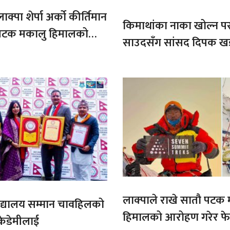
ाक्पा शेर्पा अर्को कीर्तिमान
किमाथांका नाका खोल्न परराष्
ौ पटक मकालु हिमालको
साउदसँग सांसद दिपक ख
माग
लाक्पाले राखे सातौ पटक
ट बिद्यालय सम्मान चावहिलको
हिमालको आरोहण गरेर फेर
केडेमीलाई