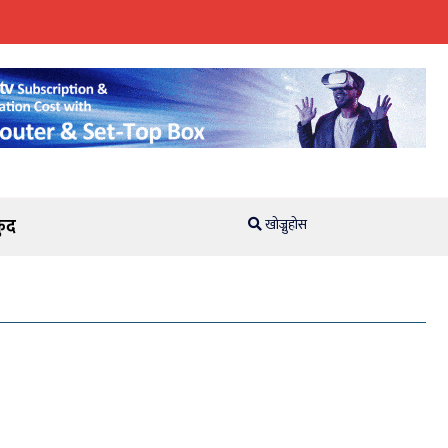
ुद
खोज्नुहोस