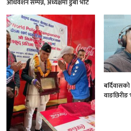
अधिवेशन सम्पन्न, अध्यक्षमा डुबा भोटे
बर्दिवासक
वाङछिरीङ 