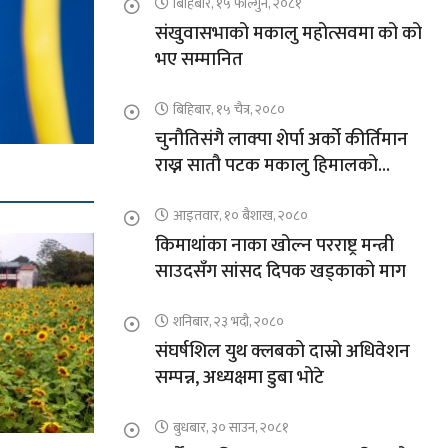
बिहिबार, १५ फाल्गुन, २०८१
संखुवासभाको मकालु महोत्सवमा को को
भए सम्मानित
बिहिबार, १५ चैत्र, २०८०
चुनौतिसंगै लाक्पा शेर्पा अर्को कीर्तिमान
राख्न सातौ पटक मकालु हिमालको
आरोहणमा
आइतवार, १० बैशाख, २०८०
किमाथांका नाका खोल्न परराष्ट्र मन्त्री
साउदसँग सांसद दिपक खड्काको माग
शनिबार, २३ भदौ, २०८०
संघर्षशिल युथ क्लबको दास्रो अधिवेशन
सम्पन्न, अध्यक्षमा डुबा भोटे
बुधबार, ३० साउन, २०८१