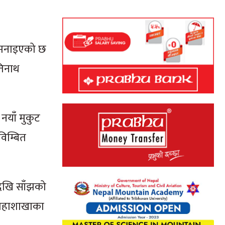
मा मनाइएको छ
तिनाथ
नयाँ मुकुट
विम्बित
देखि साँझको
ण महाशाखाका