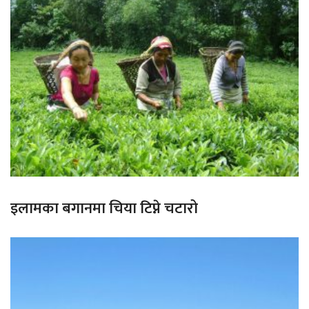
इलामका बगानमा चिया टिप्ने चटारो