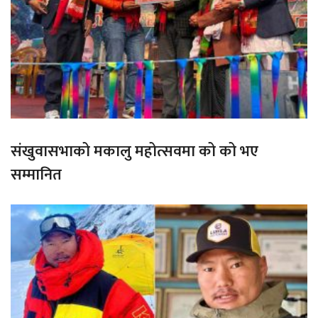
संखुवासभाको मकालु महोत्सवमा को को भए
सम्मानित