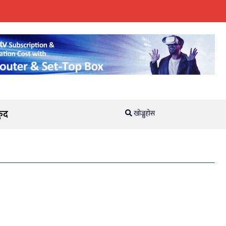
ुद
खोज्नुहोस