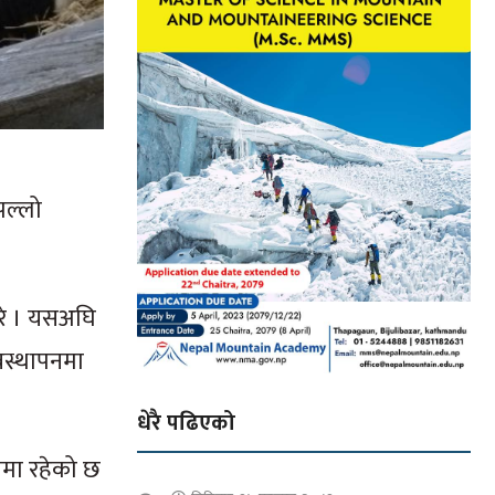
पल्लो
रे । यसअघि
वस्थापनमा
धेरै पढिएको
ीमा रहेको छ