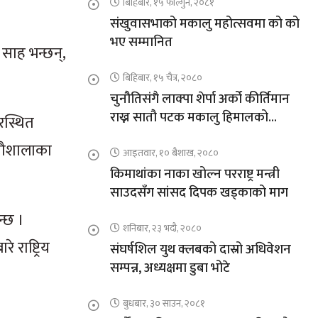
बिहिबार, १५ फाल्गुन, २०८१
संखुवासभाको मकालु महोत्सवमा को को
भए सम्मानित
साह भन्छन्,
बिहिबार, १५ चैत्र, २०८०
चुनौतिसंगै लाक्पा शेर्पा अर्को कीर्तिमान
राख्न सातौ पटक मकालु हिमालको
रस्थित
आरोहणमा
 गौशालाका
आइतवार, १० बैशाख, २०८०
किमाथांका नाका खोल्न परराष्ट्र मन्त्री
साउदसँग सांसद दिपक खड्काको माग
्छ ।
शनिबार, २३ भदौ, २०८०
राष्ट्रिय
संघर्षशिल युथ क्लबको दास्रो अधिवेशन
सम्पन्न, अध्यक्षमा डुबा भोटे
बुधबार, ३० साउन, २०८१