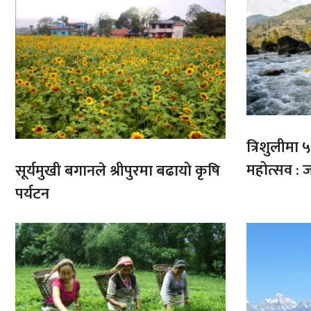
त्रिशुलीमा ५०
महोत्सव : ज
सूर्यमुखी बगानले श्रीपुरमा बढायो कृषि
पर्यटन