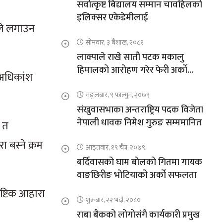
सर्वोत्कृष्ट बिद्यालय सम्मान चावहिलको
इलिक्सर एकेडेमीलाई
रले लगाउन
सोमवार, ३ बैशाख, २०८१
लाक्पाले राखे सातौ पटक मकालु
हिमालको आरोहण गरेर फेरी अर्को
। अधिकांश
कीर्तिमान
मङ्लबार, ९ फाल्गुन, २०७९
संखुवासभाका अन्तराष्ट्रिय पदक विजेता
नेपाली धावक निमेश गुरुङ सम्ममानित
ा त
 बस्ने क्रम
आइतवार, १९ चैत्र, २०७९
बर्दिवासको घाम बोलको गितमा गायक
वाङछिरीङ भोटियाको अर्को सफलता
ष्टिक आहारा
शुक्रबार, २२ भदौ, २०८०
राबा बैकको लोगोसंगै कार्यकारी प्रमुख