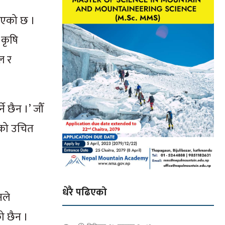
खिएको छ ।
 कृषि
ल र
े छैन ।’ जौँ
इको उचित
धेरै पढिएको
नले
ो छैन ।