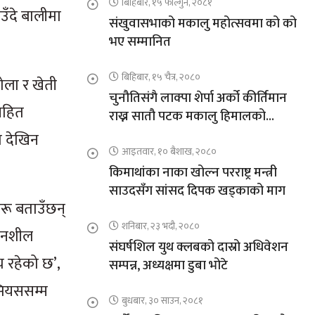
बिहिबार, १५ फाल्गुन, २०८१
िउँदे बालीमा
संखुवासभाको मकालु महोत्सवमा को को
भए सम्मानित
बिहिबार, १५ चैत्र, २०८०
होला र खेती
चुनौतिसंगै लाक्पा शेर्पा अर्को कीर्तिमान
ीसहित
राख्न सातौ पटक मकालु हिमालको
आरोहणमा
ा देखिन
आइतवार, १० बैशाख, २०८०
किमाथांका नाका खोल्न परराष्ट्र मन्त्री
साउदसँग सांसद दिपक खड्काको माग
हरू बताउँछन्
शनिबार, २३ भदौ, २०८०
ेदनशील
संघर्षशिल युथ क्लबको दास्रो अधिवेशन
्च रहेको छ’,
सम्पन्न, अध्यक्षमा डुबा भोटे
्सियससम्म
बुधबार, ३० साउन, २०८१