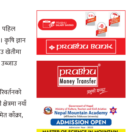
 । पहिल
। कृषि ज्ञान
याउ खेतीमा
 उब्जाउ
रिवर्तनको
षेत्रमा नयाँ
त काँक्रा,