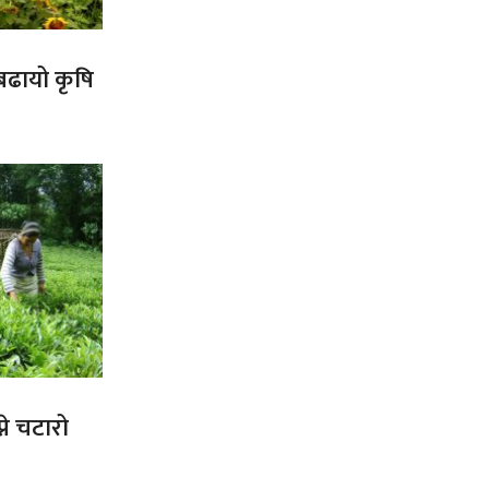
 बढायो कृषि
ने चटारो