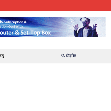
ुद
खोज्नुहोस