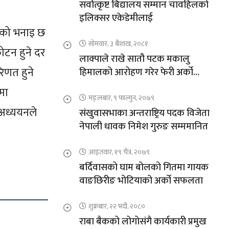
सर्वोत्कृष्ट बिद्यालय सम्मान चावहिलको
इलिक्सर एकेडेमीलाई
ालको भनाइ छ
सोमवार, ३ बैशाख, २०८१
फोटन हुने दर
लाक्पाले राखे सातौ पटक मकालु
िणत हुने
हिमालको आरोहण गरेर फेरी अर्को
कीर्तिमान
मा
मङ्लबार, ९ फाल्गुन, २०७९
ो अध्ययनले
संखुवासभाका अन्तराष्ट्रिय पदक विजेता
नेपाली धावक निमेश गुरुङ सम्ममानित
आइतवार, १९ चैत्र, २०७९
बर्दिवासको घाम बोलको गितमा गायक
वाङछिरीङ भोटियाको अर्को सफलता
शुक्रबार, २२ भदौ, २०८०
राबा बैकको लोगोसंगै कार्यकारी प्रमुख