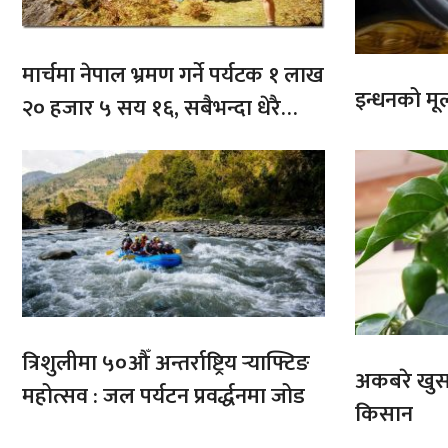
मार्चमा नेपाल भ्रमण गर्ने पर्यटक १ लाख
इन्धनको मूल्
२० हजार ५ सय १६, सबैभन्दा धेरै
भारतबाट
त्रिशुलीमा ५०औँ अन्तर्राष्ट्रिय र्‍याफ्टिङ
अकबरे खुर्स
महोत्सव : जल पर्यटन प्रवर्द्धनमा जोड
किसान