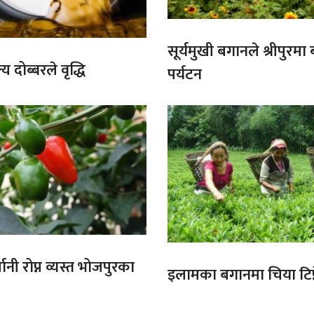
सूर्यमुखी बगानले श्रीपुरमा
य दोब्बरले वृद्धि
पर्यटन
ानी रोप्न व्यस्त भोजपुरका
इलामका बगानमा चिया टिप्