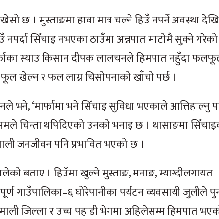
खेसो छ । मुस्ताङमा हावा मात्र चल्ने हिउँ नपर्ने अवस्था दे
उँ नपर्दा सिँचाइ नभएका ठाउँमा अन्नपात माटोमै सुक्ने गरेको
्फाका स्याउ किसान दीपक लालचनले हिमपात नहुँदा फलफू
फूल खेल्न र फल लाग्न चिसोपनाको खाँचो पर्छ ।
े भने, ‘मार्फामा भने सिँचाइ सुविधा भएकाले आत्तिहाल्नु पर्न
मौसमले चिन्ता थपिदिएको उनको भनाइ छ । थासाङमा सिँचा
ै हिमाली जनजीवन पनि प्रभावित भएको छ ।
लेको बताए । हिउँमा खुल्ने मुस्ताङ, मनाङ, म्याग्दीलगायत
पूर्ण गाउँपालिका–६ घोरेपानीका पर्यटन व्यवसायी जुलीले पु
हिमाली जिल्ला र उच्च पहाडी भेगमा अहिलेसम्म हिमपात भएक