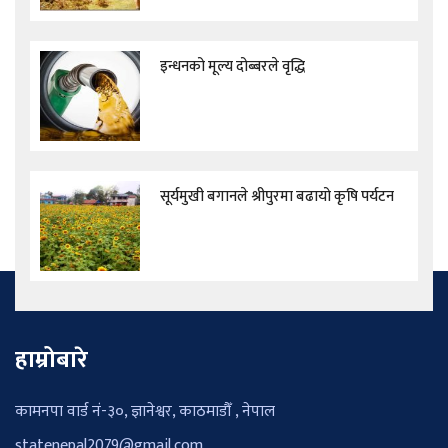
इन्धनको मूल्य दोब्बरले वृद्धि
सूर्यमुखी बगानले श्रीपुरमा बढायो कृषि पर्यटन
हाम्रोबारे
कामनपा वार्ड नं-३०, ज्ञानेश्वर, काठमाडौँ , नेपाल
statenepal2079@gmail.com