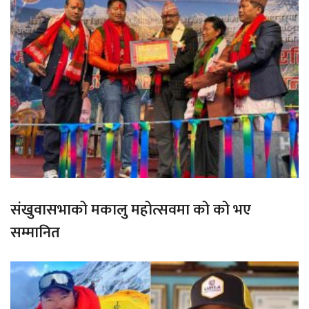
संखुवासभाको मकालु महोत्सवमा को को भए
सम्मानित