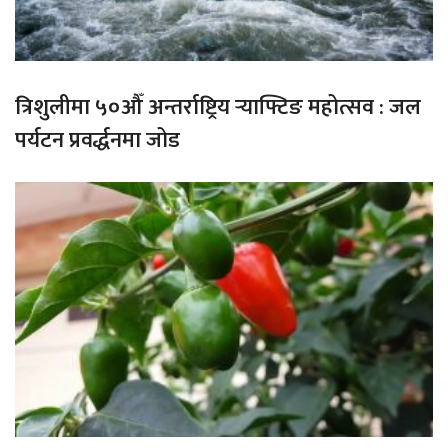
त्रिशुलीमा ५०औँ अन्तर्राष्ट्रिय र्‍याफ्टिङ महोत्सव : जल
पर्यटन प्रवर्द्धनमा जोड