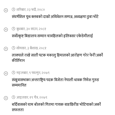
शनिबार, २३ भदौ, २०८०
संघर्षशिल युथ क्लबको दास्रो अधिवेशन सम्पन्न, अध्यक्षमा डुबा भोटे
बुधबार, ३० साउन, २०८१
सर्वोत्कृष्ट बिद्यालय सम्मान चावहिलको इलिक्सर एकेडेमीलाई
सोमवार, ३ बैशाख, २०८१
लाक्पाले राखे सातौ पटक मकालु हिमालको आरोहण गरेर फेरी अर्को
कीर्तिमान
मङ्लबार, ९ फाल्गुन, २०७९
संखुवासभाका अन्तराष्ट्रिय पदक विजेता नेपाली धावक निमेश गुरुङ
सम्ममानित
आइतवार, १९ चैत्र, २०७९
बर्दिवासको घाम बोलको गितमा गायक वाङछिरीङ भोटियाको अर्को
सफलता