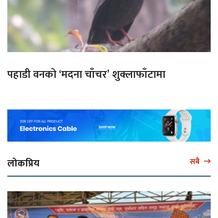
पहाडी वनको ‘मदना चाँचर’ शुक्लाफाँटामा
लोकप्रिय
सबै