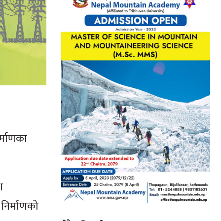
र्माणका
श
 निर्माणको