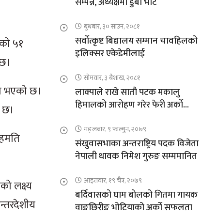
सम्पन्न, अध्यक्षमा डुबा भोटे
बुधबार, ३० साउन, २०८१
सर्वोत्कृष्ट बिद्यालय सम्मान चावहिलको
तको ५१
इलिक्सर एकेडेमीलाई
ेछ।
सोमवार, ३ बैशाख, २०८१
ति भएको छ।
लाक्पाले राखे सातौ पटक मकालु
हिमालको आरोहण गरेर फेरी अर्को
ो छ।
कीर्तिमान
मङ्लबार, ९ फाल्गुन, २०७९
सहमति
संखुवासभाका अन्तराष्ट्रिय पदक विजेता
नेपाली धावक निमेश गुरुङ सम्ममानित
आइतवार, १९ चैत्र, २०७९
को लक्ष्य
बर्दिवासको घाम बोलको गितमा गायक
अन्तरदेशीय
वाङछिरीङ भोटियाको अर्को सफलता