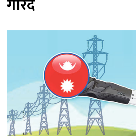
गरिँदै