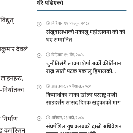
धेरै पढिएको
द्युत्
बिहिबार, १५ फाल्गुन, २०८१
संखुवासभाको मकालु महोत्सवमा को को
भए सम्मानित
कुमार देवले
बिहिबार, १५ चैत्र, २०८०
चुनौतिसंगै लाक्पा शेर्पा अर्को कीर्तिमान
राख्न सातौ पटक मकालु हिमालको
ण लाइनहरु,
आरोहणमा
आइतवार, १० बैशाख, २०८०
–निर्यातका
किमाथांका नाका खोल्न परराष्ट्र मन्त्री
साउदसँग सांसद दिपक खड्काको माग
 निर्माण
शनिबार, २३ भदौ, २०८०
संघर्षशिल युथ क्लबको दास्रो अधिवेशन
ड कर्पोरेसन