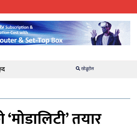
ुद
खोज्नुहोस
ो ‘मोडालिटी’ तयार