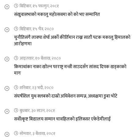
बिहिबार, १५ फाल्गुन, २०८१
संखुवासभाको मकालु महोत्सवमा को को भए सम्मानित
बिहिबार, १५ चैत्र, २०८०
चुनौतिसंगै लाक्पा शेर्पा अर्को कीर्तिमान राख्न सातौ पटक मकालु हिमालको
आरोहणमा
आइतवार, १० बैशाख, २०८०
किमाथांका नाका खोल्न परराष्ट्र मन्त्री साउदसँग सांसद दिपक खड्काको
माग
शनिबार, २३ भदौ, २०८०
संघर्षशिल युथ क्लबको दास्रो अधिवेशन सम्पन्न, अध्यक्षमा डुबा भोटे
बुधबार, ३० साउन, २०८१
सर्वोत्कृष्ट बिद्यालय सम्मान चावहिलको इलिक्सर एकेडेमीलाई
सोमवार, ३ बैशाख, २०८१