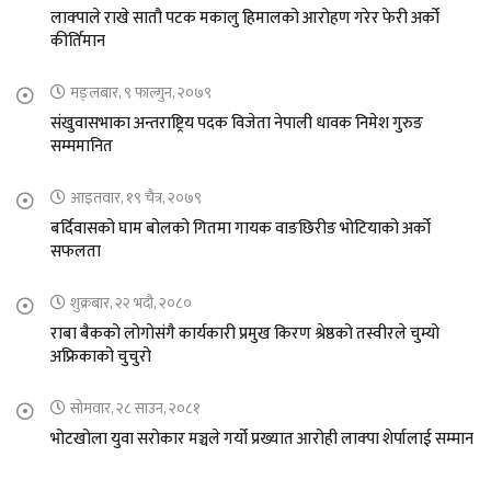
लाक्पाले राखे सातौ पटक मकालु हिमालको आरोहण गरेर फेरी अर्को
कीर्तिमान
मङ्लबार, ९ फाल्गुन, २०७९
संखुवासभाका अन्तराष्ट्रिय पदक विजेता नेपाली धावक निमेश गुरुङ
सम्ममानित
आइतवार, १९ चैत्र, २०७९
बर्दिवासको घाम बोलको गितमा गायक वाङछिरीङ भोटियाको अर्को
सफलता
शुक्रबार, २२ भदौ, २०८०
राबा बैकको लोगोसंगै कार्यकारी प्रमुख किरण श्रेष्ठको तस्वीरले चुम्यो
अफ्रिकाको चुचुरो
सोमवार, २८ साउन, २०८१
भोटखोला युवा सरोकार मञ्चले गर्यो प्रख्यात आरोही लाक्पा शेर्पालाई सम्मान