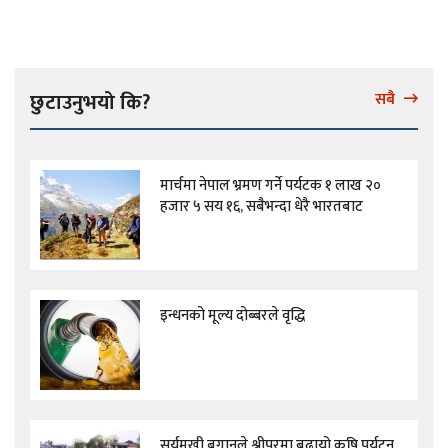
छुटाउनुभयो कि?
सबै
मार्चमा नेपाल भ्रमण गर्ने पर्यटक १ लाख २०
हजार ५ सय १६, सबैभन्दा धेरै भारतबाट
इन्धनको मूल्य दोब्बरले वृद्धि
सूर्यमुखी बगानले श्रीपुरमा बढायो कृषि पर्यटन