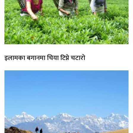
इलामका बगानमा चिया टिप्ने चटारो