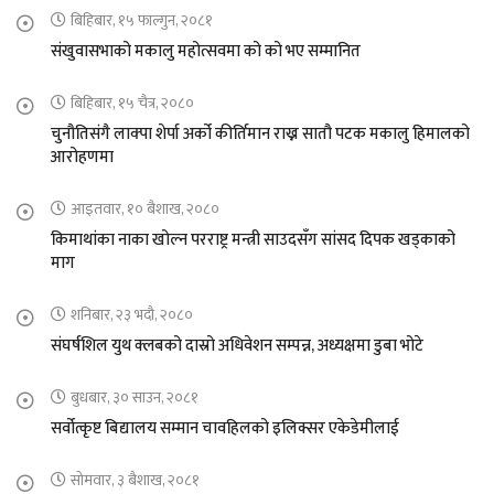
बिहिबार, १५ फाल्गुन, २०८१
संखुवासभाको मकालु महोत्सवमा को को भए सम्मानित
बिहिबार, १५ चैत्र, २०८०
चुनौतिसंगै लाक्पा शेर्पा अर्को कीर्तिमान राख्न सातौ पटक मकालु हिमालको
आरोहणमा
आइतवार, १० बैशाख, २०८०
किमाथांका नाका खोल्न परराष्ट्र मन्त्री साउदसँग सांसद दिपक खड्काको
माग
शनिबार, २३ भदौ, २०८०
संघर्षशिल युथ क्लबको दास्रो अधिवेशन सम्पन्न, अध्यक्षमा डुबा भोटे
बुधबार, ३० साउन, २०८१
सर्वोत्कृष्ट बिद्यालय सम्मान चावहिलको इलिक्सर एकेडेमीलाई
सोमवार, ३ बैशाख, २०८१