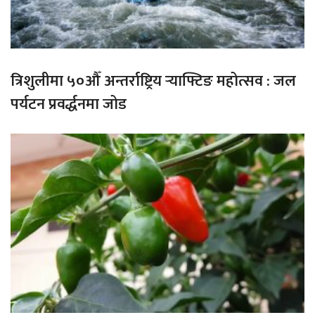
त्रिशुलीमा ५०औँ अन्तर्राष्ट्रिय र्‍याफ्टिङ महोत्सव : जल
पर्यटन प्रवर्द्धनमा जोड