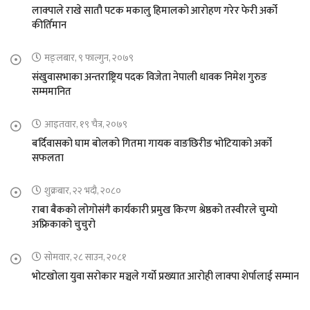
लाक्पाले राखे सातौ पटक मकालु हिमालको आरोहण गरेर फेरी अर्को
कीर्तिमान
मङ्लबार, ९ फाल्गुन, २०७९
संखुवासभाका अन्तराष्ट्रिय पदक विजेता नेपाली धावक निमेश गुरुङ
सम्ममानित
आइतवार, १९ चैत्र, २०७९
बर्दिवासको घाम बोलको गितमा गायक वाङछिरीङ भोटियाको अर्को
सफलता
शुक्रबार, २२ भदौ, २०८०
राबा बैकको लोगोसंगै कार्यकारी प्रमुख किरण श्रेष्ठको तस्वीरले चुम्यो
अफ्रिकाको चुचुरो
सोमवार, २८ साउन, २०८१
भोटखोला युवा सरोकार मञ्चले गर्यो प्रख्यात आरोही लाक्पा शेर्पालाई सम्मान