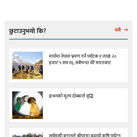
छुटाउनुभयो कि?
सबै
मार्चमा नेपाल भ्रमण गर्ने पर्यटक १ लाख २०
हजार ५ सय १६, सबैभन्दा धेरै भारतबाट
इन्धनको मूल्य दोब्बरले वृद्धि
सूर्यमुखी बगानले श्रीपुरमा बढायो कृषि पर्यटन