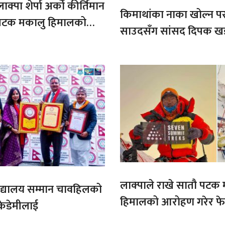
ाक्पा शेर्पा अर्को कीर्तिमान
किमाथांका नाका खोल्न परराष्
ौ पटक मकालु हिमालको
साउदसँग सांसद दिपक ख
माग
लाक्पाले राखे सातौ पटक
ट बिद्यालय सम्मान चावहिलको
हिमालको आरोहण गरेर फेर
केडेमीलाई
कीर्तिमान