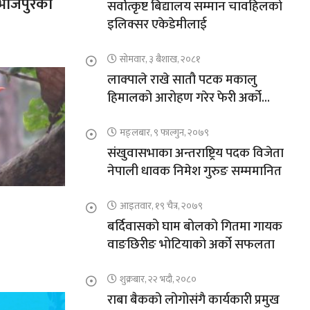
त भोजपुरका
सर्वोत्कृष्ट बिद्यालय सम्मान चावहिलको
इलिक्सर एकेडेमीलाई
सोमवार, ३ बैशाख, २०८१
लाक्पाले राखे सातौ पटक मकालु
हिमालको आरोहण गरेर फेरी अर्को
कीर्तिमान
मङ्लबार, ९ फाल्गुन, २०७९
संखुवासभाका अन्तराष्ट्रिय पदक विजेता
नेपाली धावक निमेश गुरुङ सम्ममानित
आइतवार, १९ चैत्र, २०७९
’
बर्दिवासको घाम बोलको गितमा गायक
वाङछिरीङ भोटियाको अर्को सफलता
शुक्रबार, २२ भदौ, २०८०
राबा बैकको लोगोसंगै कार्यकारी प्रमुख