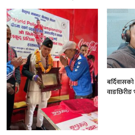
बर्दिवासक
वाङछिरीङ 