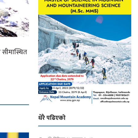
न सीमास्थित
धेरै पढिएको