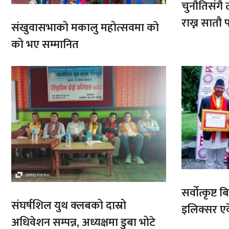
चुनौतिसंगै ल
राख्न सात
संखुवासभाको मकालु महोत्सवमा को
आरोहणमा
को भए सम्मानित
सर्वोत्कृष्
संघर्षशिल युथ क्लबको दास्रो
इलिक्सर ए
अधिवेशन सम्पन्न, अध्यक्षमा डुबा भोटे