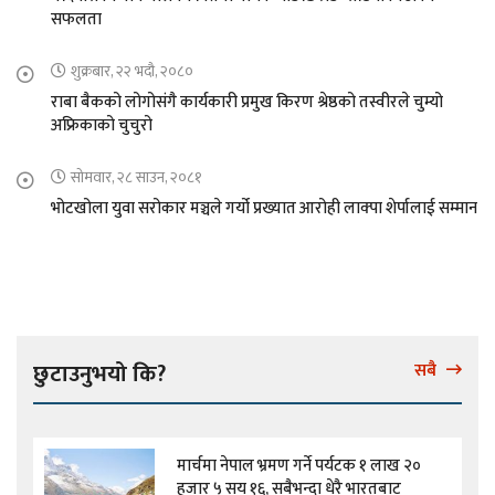
सफलता
शुक्रबार, २२ भदौ, २०८०
राबा बैकको लोगोसंगै कार्यकारी प्रमुख किरण श्रेष्ठको तस्वीरले चुम्यो
अफ्रिकाको चुचुरो
सोमवार, २८ साउन, २०८१
भोटखोला युवा सरोकार मञ्चले गर्यो प्रख्यात आरोही लाक्पा शेर्पालाई सम्मान
छुटाउनुभयो कि?
सबै
मार्चमा नेपाल भ्रमण गर्ने पर्यटक १ लाख २०
हजार ५ सय १६, सबैभन्दा धेरै भारतबाट