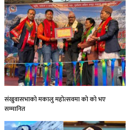
संखुवासभाको मकालु महोत्सवमा को को भए
सम्मानित