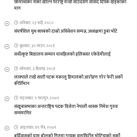
किमाथांका नाका खोल्न परराष्ट्र मन्त्री साउदसँग सांसद दिपक खड्काको
माग
शनिबार, २३ भदौ, २०८०
संघर्षशिल युथ क्लबको दास्रो अधिवेशन सम्पन्न, अध्यक्षमा डुबा भोटे
बुधबार, ३० साउन, २०८१
सर्वोत्कृष्ट बिद्यालय सम्मान चावहिलको इलिक्सर एकेडेमीलाई
सोमवार, ३ बैशाख, २०८१
लाक्पाले राखे सातौ पटक मकालु हिमालको आरोहण गरेर फेरी अर्को
कीर्तिमान
मङ्लबार, ९ फाल्गुन, २०७९
संखुवासभाका अन्तराष्ट्रिय पदक विजेता नेपाली धावक निमेश गुरुङ
सम्ममानित
आइतवार, १९ चैत्र, २०७९
बर्दिवासको घाम बोलको गितमा गायक वाङछिरीङ भोटियाको अर्को