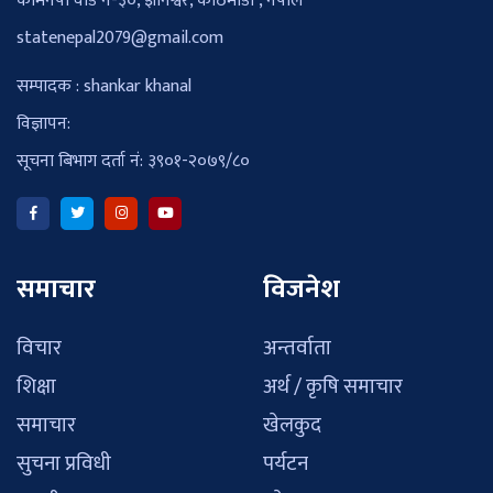
कामनपा वार्ड नं-३०, ज्ञानेश्वर, काठमाडौँ , नेपाल
statenepal2079@gmail.com
सम्पादक : shankar khanal
विज्ञापन:
सूचना बिभाग दर्ता नं: ३९०१-२०७९/८०
समाचार
विजनेश
विचार
अन्तर्वाता
शिक्षा
अर्थ / कृषि समाचार
समाचार
खेलकुद
सुचना प्रविधी
पर्यटन