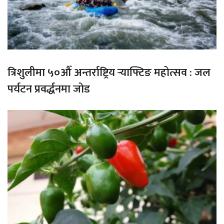
त्रिशुलीमा ५०औँ अन्तर्राष्ट्रिय र्‍याफ्टिङ महोत्सव : जल
पर्यटन प्रवर्द्धनमा जोड