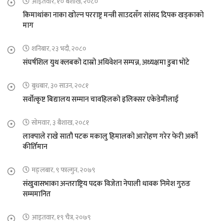
आइतवार, १० बैशाख, २०८०
किमाथांका नाका खोल्न परराष्ट्र मन्त्री साउदसँग सांसद दिपक खड्काको
माग
शनिबार, २३ भदौ, २०८०
संघर्षशिल युथ क्लबको दास्रो अधिवेशन सम्पन्न, अध्यक्षमा डुबा भोटे
बुधबार, ३० साउन, २०८१
सर्वोत्कृष्ट बिद्यालय सम्मान चावहिलको इलिक्सर एकेडेमीलाई
सोमवार, ३ बैशाख, २०८१
लाक्पाले राखे सातौ पटक मकालु हिमालको आरोहण गरेर फेरी अर्को
कीर्तिमान
मङ्लबार, ९ फाल्गुन, २०७९
संखुवासभाका अन्तराष्ट्रिय पदक विजेता नेपाली धावक निमेश गुरुङ
सम्ममानित
आइतवार, १९ चैत्र, २०७९