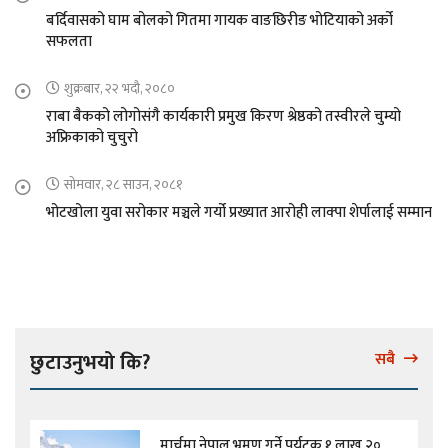
बर्दिवासको घाम बोलको गितमा गायक वाङछिरीङ भोटियाको अर्को
सफलता
शुक्रबार, २२ भदौ, २०८०
राबा बैकको लोगोसंगै कार्यकारी प्रमुख किरण श्रेष्ठको तस्वीरले चुम्यो
अफ्रिकाको चुचुरो
सोमवार, २८ साउन, २०८१
भोटखोला युवा सरोकार मञ्चले गर्यो प्रख्यात आरोही लाक्पा शेर्पालाई सम्मान
छुटाउनुभयो कि?
सबै
मार्चमा नेपाल भ्रमण गर्ने पर्यटक १ लाख २०