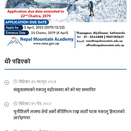
धेरै पढिएको
बिहिबार, १५ फाल्गुन, २०८१
संखुवासभाको मकालु महोत्सवमा को को भए सम्मानित
बिहिबार, १५ चैत्र, २०८०
चुनौतिसंगै लाक्पा शेर्पा अर्को कीर्तिमान राख्न सातौ पटक मकालु हिमालको
आरोहणमा