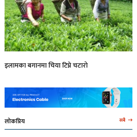
इलामका बगानमा चिया टिप्ने चटारो
लोकप्रिय
सबै