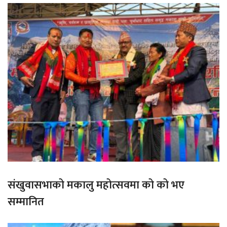
संखुवासभाको मकालु महोत्सवमा को को भए
सम्मानित