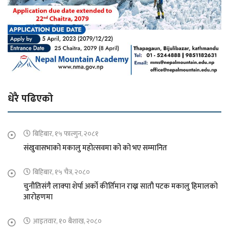
धेरै पढिएको
बिहिबार, १५ फाल्गुन, २०८१
संखुवासभाको मकालु महोत्सवमा को को भए सम्मानित
बिहिबार, १५ चैत्र, २०८०
चुनौतिसंगै लाक्पा शेर्पा अर्को कीर्तिमान राख्न सातौ पटक मकालु हिमालको
आरोहणमा
आइतवार, १० बैशाख, २०८०