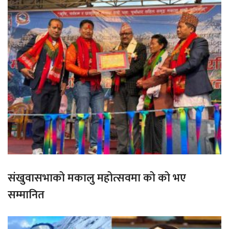
संखुवासभाको मकालु महोत्सवमा को को भए
सम्मानित