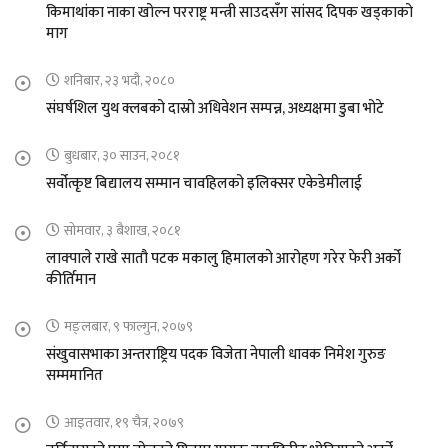
किमाथांका नाका खोल्न परराष्ट्र मन्त्री साउदसँग सांसद दिपक खड्काको
माग
शनिबार, २३ भदौ, २०८०
संघर्षशिल युथ क्लबको दास्रो अधिवेशन सम्पन्न, अध्यक्षमा डुबा भोटे
बुधबार, ३० साउन, २०८१
सर्वोत्कृष्ट बिद्यालय सम्मान चावहिलको इलिक्सर एकेडेमीलाई
सोमवार, ३ बैशाख, २०८१
लाक्पाले राखे सातौ पटक मकालु हिमालको आरोहण गरेर फेरी अर्को
कीर्तिमान
मङ्लबार, ९ फाल्गुन, २०७९
संखुवासभाका अन्तराष्ट्रिय पदक विजेता नेपाली धावक निमेश गुरुङ
सम्ममानित
आइतवार, १९ चैत्र, २०७९