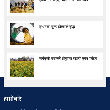
हजार ५ सय १६, सबैभन्दा धेरै भारतबाट
इन्धनको मूल्य दोब्बरले वृद्धि
सूर्यमुखी बगानले श्रीपुरमा बढायो कृषि पर्यटन
हाम्रोबारे