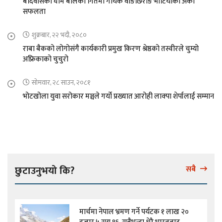
बर्दिवासको घाम बोलको गितमा गायक वाङछिरीङ भोटियाको अर्को
सफलता
शुक्रबार, २२ भदौ, २०८०
राबा बैकको लोगोसंगै कार्यकारी प्रमुख किरण श्रेष्ठको तस्वीरले चुम्यो
अफ्रिकाको चुचुरो
सोमवार, २८ साउन, २०८१
भोटखोला युवा सरोकार मञ्चले गर्यो प्रख्यात आरोही लाक्पा शेर्पालाई सम्मान
छुटाउनुभयो कि?
सबै
मार्चमा नेपाल भ्रमण गर्ने पर्यटक १ लाख २०