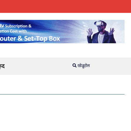
ुद
खोज्नुहोस