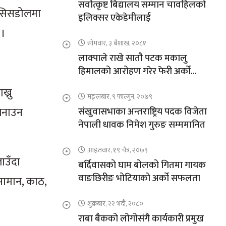
सर्वोत्कृष्ट बिद्यालय सम्मान चावहिलको
 सिसडोलमा
इलिक्सर एकेडेमीलाई
 ।
सोमवार, ३ बैशाख, २०८१
लाक्पाले राखे सातौ पटक मकालु
हिमालको आरोहण गरेर फेरी अर्को
कीर्तिमान
ख्नु
मङ्लबार, ९ फाल्गुन, २०७९
 बनाउन
संखुवासभाका अन्तराष्ट्रिय पदक विजेता
नेपाली धावक निमेश गुरुङ सम्ममानित
आइतवार, १९ चैत्र, २०७९
ाउँदा
बर्दिवासको घाम बोलको गितमा गायक
वाङछिरीङ भोटियाको अर्को सफलता
 सामान, काठ,
शुक्रबार, २२ भदौ, २०८०
राबा बैकको लोगोसंगै कार्यकारी प्रमुख