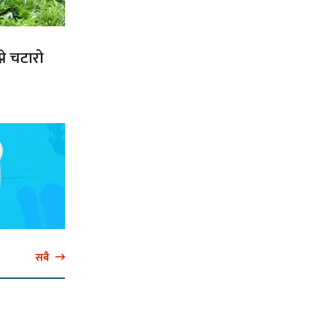
ने चटारो
सबै