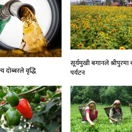
सूर्यमुखी बगानले श्रीपुरमा
य दोब्बरले वृद्धि
पर्यटन