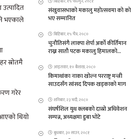
बिहिबार, १५ फाल्गुन, २०८१
ा उत्पादित
संखुवासभाको मकालु महोत्सवमा को को
भए सम्मानित
्ने भएकाले
बिहिबार, १५ चैत्र, २०८०
चुनौतिसंगै लाक्पा शेर्पा अर्को कीर्तिमान
ला
राख्न सातौ पटक मकालु हिमालको
आरोहणमा
र स्रोतमै
आइतवार, १० बैशाख, २०८०
किमाथांका नाका खोल्न परराष्ट्र मन्त्री
साउदसँग सांसद दिपक खड्काको माग
ीकरण गरेर
शनिबार, २३ भदौ, २०८०
संघर्षशिल युथ क्लबको दास्रो अधिवेशन
दै आएको थियो
सम्पन्न, अध्यक्षमा डुबा भोटे
बुधबार, ३० साउन, २०८१