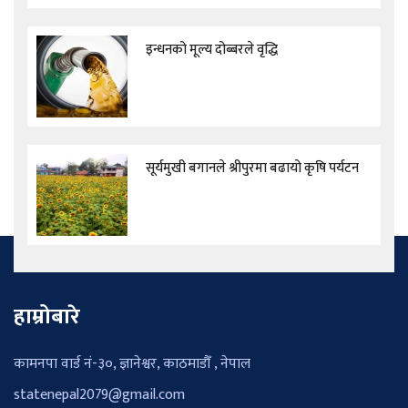
इन्धनको मूल्य दोब्बरले वृद्धि
सूर्यमुखी बगानले श्रीपुरमा बढायो कृषि पर्यटन
हाम्रोबारे
कामनपा वार्ड नं-३०, ज्ञानेश्वर, काठमाडौँ , नेपाल
statenepal2079@gmail.com