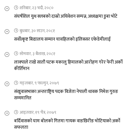
शनिबार, २३ भदौ, २०८०
संघर्षशिल युथ क्लबको दास्रो अधिवेशन सम्पन्न, अध्यक्षमा डुबा भोटे
बुधबार, ३० साउन, २०८१
सर्वोत्कृष्ट बिद्यालय सम्मान चावहिलको इलिक्सर एकेडेमीलाई
सोमवार, ३ बैशाख, २०८१
लाक्पाले राखे सातौ पटक मकालु हिमालको आरोहण गरेर फेरी अर्को
कीर्तिमान
मङ्लबार, ९ फाल्गुन, २०७९
संखुवासभाका अन्तराष्ट्रिय पदक विजेता नेपाली धावक निमेश गुरुङ
सम्ममानित
आइतवार, १९ चैत्र, २०७९
बर्दिवासको घाम बोलको गितमा गायक वाङछिरीङ भोटियाको अर्को
सफलता