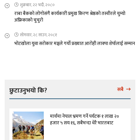
शुक्रबार, २२ भदौ, २०८०
राबा बैकको लोगोसंगै कार्यकारी प्रमुख किरण श्रेष्ठको तस्वीरले चुम्यो
अफ्रिकाको चुचुरो
सोमवार, २८ साउन, २०८१
भोटखोला युवा सरोकार मञ्चले गर्यो प्रख्यात आरोही लाक्पा शेर्पालाई सम्मान
छुटाउनुभयो कि?
सबै
मार्चमा नेपाल भ्रमण गर्ने पर्यटक १ लाख २०
हजार ५ सय १६, सबैभन्दा धेरै भारतबाट