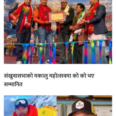
संखुवासभाको मकालु महोत्सवमा को को भए
सम्मानित