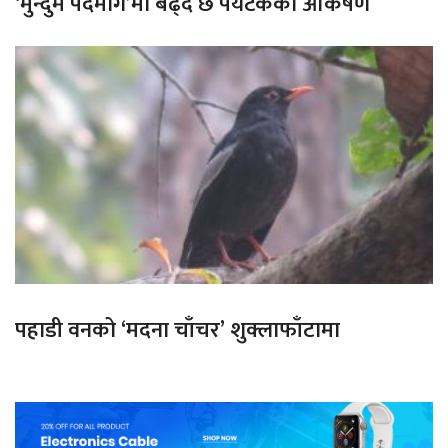
‘मुन्दुम पदमार्ग’मा बढ्दै छ पर्यटकको आकर्षण
पहाडी वनको ‘मदना चाँचर’ शुक्लाफाँटामा