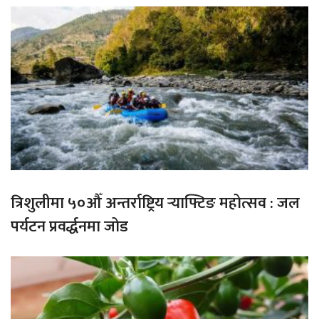
त्रिशुलीमा ५०औँ अन्तर्राष्ट्रिय र्‍याफ्टिङ महोत्सव : जल
पर्यटन प्रवर्द्धनमा जोड