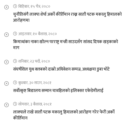
बिहिबार, १५ चैत्र, २०८०
चुनौतिसंगै लाक्पा शेर्पा अर्को कीर्तिमान राख्न सातौ पटक मकालु हिमालको
आरोहणमा
आइतवार, १० बैशाख, २०८०
किमाथांका नाका खोल्न परराष्ट्र मन्त्री साउदसँग सांसद दिपक खड्काको
माग
शनिबार, २३ भदौ, २०८०
संघर्षशिल युथ क्लबको दास्रो अधिवेशन सम्पन्न, अध्यक्षमा डुबा भोटे
बुधबार, ३० साउन, २०८१
सर्वोत्कृष्ट बिद्यालय सम्मान चावहिलको इलिक्सर एकेडेमीलाई
सोमवार, ३ बैशाख, २०८१
लाक्पाले राखे सातौ पटक मकालु हिमालको आरोहण गरेर फेरी अर्को
कीर्तिमान