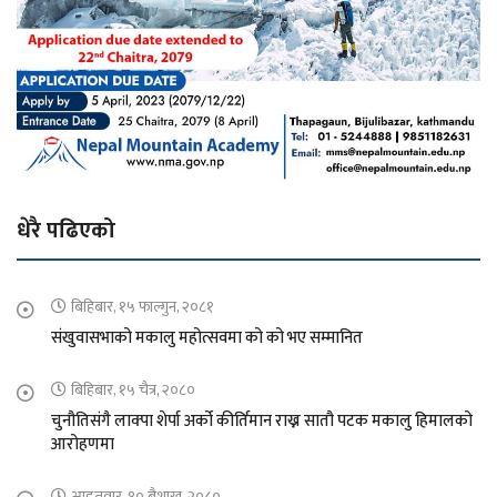
धेरै पढिएको
बिहिबार, १५ फाल्गुन, २०८१
संखुवासभाको मकालु महोत्सवमा को को भए सम्मानित
बिहिबार, १५ चैत्र, २०८०
चुनौतिसंगै लाक्पा शेर्पा अर्को कीर्तिमान राख्न सातौ पटक मकालु हिमालको
आरोहणमा
आइतवार, १० बैशाख, २०८०