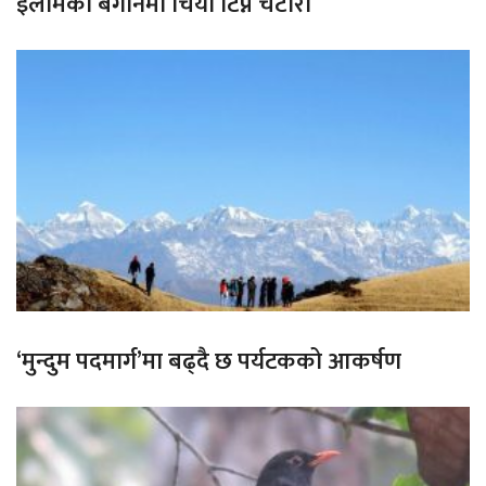
इलामका बगानमा चिया टिप्ने चटारो
‘मुन्दुम पदमार्ग’मा बढ्दै छ पर्यटकको आकर्षण