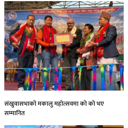
संखुवासभाको मकालु महोत्सवमा को को भए
सम्मानित