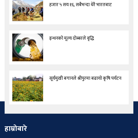
हजार ५ सय १६, सबैभन्दा धेरै भारतबाट
इन्धनको मूल्य दोब्बरले वृद्धि
सूर्यमुखी बगानले श्रीपुरमा बढायो कृषि पर्यटन
हाम्रोबारे