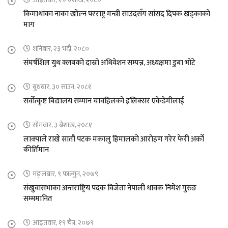
किमाथांका नाका खोल्न परराष्ट्र मन्त्री साउदसँग सांसद दिपक खड्काको
माग
शनिबार, २३ भदौ, २०८०
संघर्षशिल युथ क्लबको दास्रो अधिवेशन सम्पन्न, अध्यक्षमा डुबा भोटे
बुधबार, ३० साउन, २०८१
सर्वोत्कृष्ट बिद्यालय सम्मान चावहिलको इलिक्सर एकेडेमीलाई
सोमवार, ३ बैशाख, २०८१
लाक्पाले राखे सातौ पटक मकालु हिमालको आरोहण गरेर फेरी अर्को
कीर्तिमान
मङ्लबार, ९ फाल्गुन, २०७९
संखुवासभाका अन्तराष्ट्रिय पदक विजेता नेपाली धावक निमेश गुरुङ
सम्ममानित
आइतवार, १९ चैत्र, २०७९