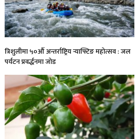
त्रिशुलीमा ५०औँ अन्तर्राष्ट्रिय र्‍याफ्टिङ महोत्सव : जल
पर्यटन प्रवर्द्धनमा जोड