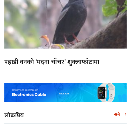
पहाडी वनको ‘मदना चाँचर’ शुक्लाफाँटामा
लोकप्रिय
सबै