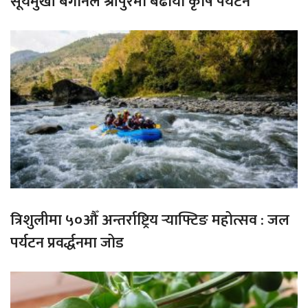
सूर्यमुखी बगानले श्रीपुरमा बढायो कृषि पर्यटन
त्रिशुलीमा ५०औँ अन्तर्राष्ट्रिय र्‍याफ्टिङ महोत्सव : जल
पर्यटन प्रवर्द्धनमा जोड