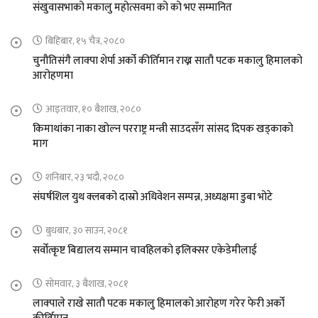
संखुवासभाको मकालु महोत्सवमा को को भए सम्मानित
बिहिबार, १५ चैत्र, २०८०
चुनौतिसंगै लाक्पा शेर्पा अर्को कीर्तिमान राख्न सातौ पटक मकालु हिमालको
आरोहणमा
आइतवार, १० बैशाख, २०८०
किमाथांका नाका खोल्न परराष्ट्र मन्त्री साउदसँग सांसद दिपक खड्काको
माग
शनिबार, २३ भदौ, २०८०
संघर्षशिल युथ क्लबको दास्रो अधिवेशन सम्पन्न, अध्यक्षमा डुबा भोटे
बुधबार, ३० साउन, २०८१
सर्वोत्कृष्ट बिद्यालय सम्मान चावहिलको इलिक्सर एकेडेमीलाई
सोमवार, ३ बैशाख, २०८१
लाक्पाले राखे सातौ पटक मकालु हिमालको आरोहण गरेर फेरी अर्को