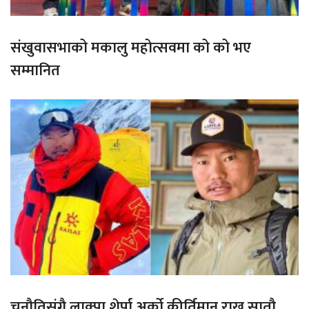
संखुवासभाको मकालु महोत्सवमा को को भए
सम्मानित
चुनौतिसंगै लाक्पा शेर्पा अर्को कीर्तिमान राख्न सातौ