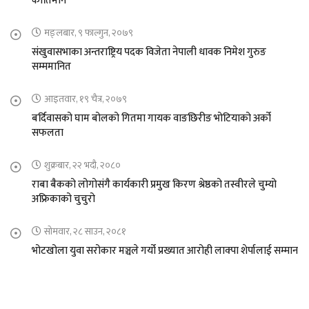
कीर्तिमान
मङ्लबार, ९ फाल्गुन, २०७९
संखुवासभाका अन्तराष्ट्रिय पदक विजेता नेपाली धावक निमेश गुरुङ
सम्ममानित
आइतवार, १९ चैत्र, २०७९
बर्दिवासको घाम बोलको गितमा गायक वाङछिरीङ भोटियाको अर्को
सफलता
शुक्रबार, २२ भदौ, २०८०
राबा बैकको लोगोसंगै कार्यकारी प्रमुख किरण श्रेष्ठको तस्वीरले चुम्यो
अफ्रिकाको चुचुरो
सोमवार, २८ साउन, २०८१
भोटखोला युवा सरोकार मञ्चले गर्यो प्रख्यात आरोही लाक्पा शेर्पालाई सम्मान