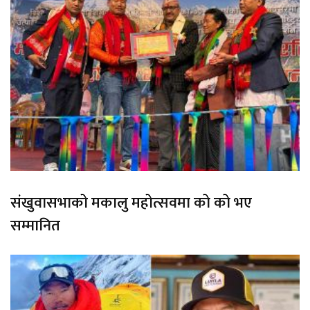
संखुवासभाको मकालु महोत्सवमा को को भए
सम्मानित