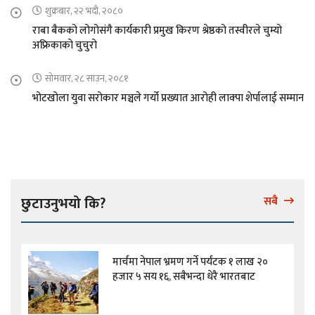
शुक्रबार, २२ भदौ, २०८०
राबा बैकको लोगोसंगै कार्यकारी प्रमुख किरण श्रेष्ठको तस्वीरले चुम्यो
अफ्रिकाको चुचुरो
सोमवार, २८ साउन, २०८१
भोटखोला युवा सरोकार मञ्चले गर्यो प्रख्यात आरोही लाक्पा शेर्पालाई सम्मान
छुटाउनुभयो कि?
सबै
मार्चमा नेपाल भ्रमण गर्ने पर्यटक १ लाख २०
हजार ५ सय १६, सबैभन्दा धेरै भारतबाट