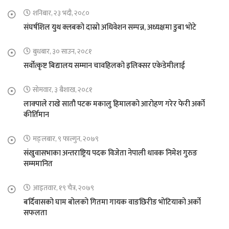
शनिबार, २३ भदौ, २०८०
संघर्षशिल युथ क्लबको दास्रो अधिवेशन सम्पन्न, अध्यक्षमा डुबा भोटे
बुधबार, ३० साउन, २०८१
सर्वोत्कृष्ट बिद्यालय सम्मान चावहिलको इलिक्सर एकेडेमीलाई
सोमवार, ३ बैशाख, २०८१
लाक्पाले राखे सातौ पटक मकालु हिमालको आरोहण गरेर फेरी अर्को
कीर्तिमान
मङ्लबार, ९ फाल्गुन, २०७९
संखुवासभाका अन्तराष्ट्रिय पदक विजेता नेपाली धावक निमेश गुरुङ
सम्ममानित
आइतवार, १९ चैत्र, २०७९
बर्दिवासको घाम बोलको गितमा गायक वाङछिरीङ भोटियाको अर्को
सफलता