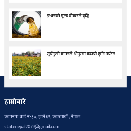
इन्धनको मूल्य दोब्बरले वृद्धि
सूर्यमुखी बगानले श्रीपुरमा बढायो कृषि पर्यटन
हाम्रोबारे
कामनपा वार्ड नं-३०, ज्ञानेश्वर, काठमाडौँ , नेपाल
statenepal2079@gmail.com