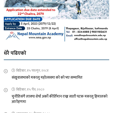
धेरै पढिएको
बिहिबार, १५ फाल्गुन, २०८१
संखुवासभाको मकालु महोत्सवमा को को भए सम्मानित
बिहिबार, १५ चैत्र, २०८०
चुनौतिसंगै लाक्पा शेर्पा अर्को कीर्तिमान राख्न सातौ पटक मकालु हिमालको
आरोहणमा