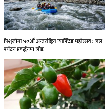
त्रिशुलीमा ५०औँ अन्तर्राष्ट्रिय र्‍याफ्टिङ महोत्सव : जल
पर्यटन प्रवर्द्धनमा जोड