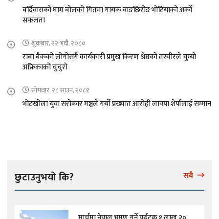
बर्दिवासको घाम बोलको गितमा गायक वाङछिरीङ भोटियाको अर्को
सफलता
शुक्रबार, २२ भदौ, २०८०
राबा बैकको लोगोसंगै कार्यकारी प्रमुख किरण श्रेष्ठको तस्वीरले चुम्यो
अफ्रिकाको चुचुरो
सोमवार, २८ साउन, २०८१
भोटखोला युवा सरोकार मञ्चले गर्यो प्रख्यात आरोही लाक्पा शेर्पालाई सम्मान
छुटाउनुभयो कि?
सबै
मार्चमा नेपाल भ्रमण गर्ने पर्यटक १ लाख २०