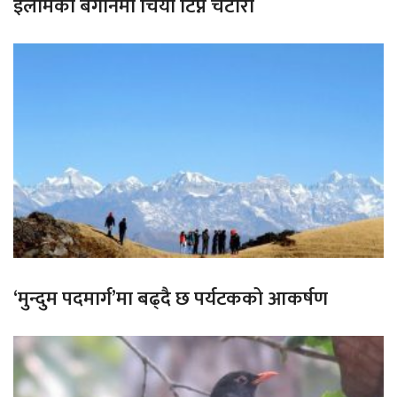
इलामका बगानमा चिया टिप्ने चटारो
‘मुन्दुम पदमार्ग’मा बढ्दै छ पर्यटकको आकर्षण