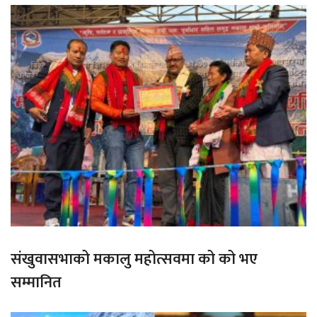
संखुवासभाको मकालु महोत्सवमा को को भए
सम्मानित