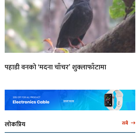
पहाडी वनको ‘मदना चाँचर’ शुक्लाफाँटामा
लोकप्रिय
सबै