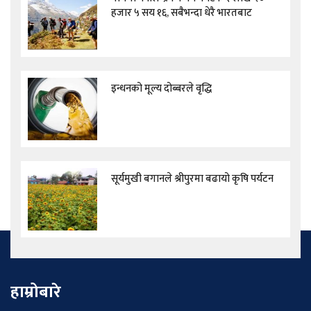
हजार ५ सय १६, सबैभन्दा धेरै भारतबाट
इन्धनको मूल्य दोब्बरले वृद्धि
सूर्यमुखी बगानले श्रीपुरमा बढायो कृषि पर्यटन
हाम्रोबारे