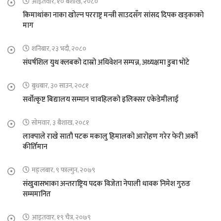
आइतवार, १० बैशाख, २०८०
किमाथांका नाका खोल्न परराष्ट्र मन्त्री साउदसँग सांसद दिपक खड्काको
माग
शनिबार, २३ भदौ, २०८०
संघर्षशिल युथ क्लबको दास्रो अधिवेशन सम्पन्न, अध्यक्षमा डुबा भोटे
बुधबार, ३० साउन, २०८१
सर्वोत्कृष्ट बिद्यालय सम्मान चावहिलको इलिक्सर एकेडेमीलाई
सोमवार, ३ बैशाख, २०८१
लाक्पाले राखे सातौ पटक मकालु हिमालको आरोहण गरेर फेरी अर्को
कीर्तिमान
मङ्लबार, ९ फाल्गुन, २०७९
संखुवासभाका अन्तराष्ट्रिय पदक विजेता नेपाली धावक निमेश गुरुङ
सम्ममानित
आइतवार, १९ चैत्र, २०७९